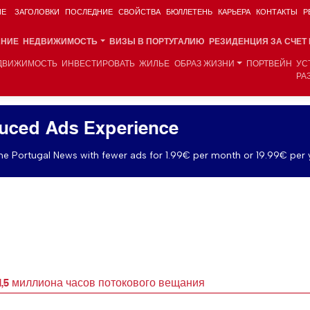
ИЕ
ЗАГОЛОВКИ
ПОСЛЕДНИЕ
СВОЙСТВА
БЮЛЛЕТЕНЬ
КАРЬЕРА
КОНТАКТЫ
Р
АНИЕ
НЕДВИЖИМОСТЬ
ВИЗЫ В ПОРТУГАЛИЮ
РЕЗИДЕНЦИЯ ЗА СЧЕТ
ДВИЖИМОСТЬ
ИНВЕСТИРОВАТЬ
ЖИЛЬЕ
ОБРАЗ ЖИЗНИ
ПОРТВЕЙН
УС
РА
uced Ads Experience
e Portugal News with fewer ads for 1.99€ per month or 19.99€ per 
1,5 миллиона часов потокового вещания