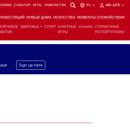
ЕКЛАМА
СОБЫТИЯ
ИГРЫ
ЗНАКОМСТВА
RU
AD-LITE
 ИНВЕСТИЦИЙ
НОВЫЕ ДОМА
ИСКУССТВО
МОМЕНТЫ СПОКОЙСТВИЯ
ТОЙЧИВОЕ
ЗДОРОВЬЕ
СПОРТ
АЗАРТНЫЕ
IGAMING
СПРАВОЧНИК
ЗВИТИЕ
ИГРЫ
ПО ПОРТУГАЛИИ
year.
Sign up here