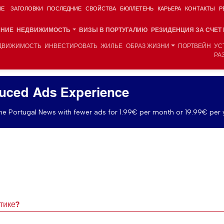
ИЕ
ЗАГОЛОВКИ
ПОСЛЕДНИЕ
СВОЙСТВА
БЮЛЛЕТЕНЬ
КАРЬЕРА
КОНТАКТЫ
Р
АНИЕ
НЕДВИЖИМОСТЬ
ВИЗЫ В ПОРТУГАЛИЮ
РЕЗИДЕНЦИЯ ЗА СЧЕТ
ДВИЖИМОСТЬ
ИНВЕСТИРОВАТЬ
ЖИЛЬЕ
ОБРАЗ ЖИЗНИ
ПОРТВЕЙН
УС
РА
uced Ads Experience
e Portugal News with fewer ads for 1.99€ per month or 19.99€ per 
тике?