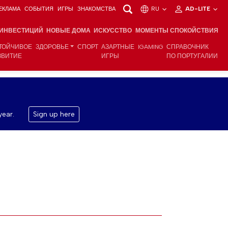
ЕКЛАМА
СОБЫТИЯ
ИГРЫ
ЗНАКОМСТВА
RU
AD-LITE
 ИНВЕСТИЦИЙ
НОВЫЕ ДОМА
ИСКУССТВО
МОМЕНТЫ СПОКОЙСТВИЯ
ТОЙЧИВОЕ
ЗДОРОВЬЕ
СПОРТ
АЗАРТНЫЕ
IGAMING
СПРАВОЧНИК
ЗВИТИЕ
ИГРЫ
ПО ПОРТУГАЛИИ
year.
Sign up here