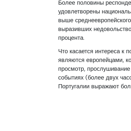
Более половины респонден
удовлетворены национальн
выше среднеевропейского 
выразивших недовольство 
процента.
Что касается интереса к п
являются европейцами, ко
просмотр, прослушивание 
событиях (более двух часо
Португалии выражают боль