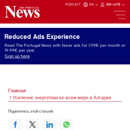
PODCAST
EN
AD-LITE
Reduced Ads Experience
Read The Portugal News with fewer ads for 1.99€ per month or
19.99€ per year.
Sign up here
Главная
Усиление энергетики во всем мире в Алгарве
Поделитесь этой статьей: