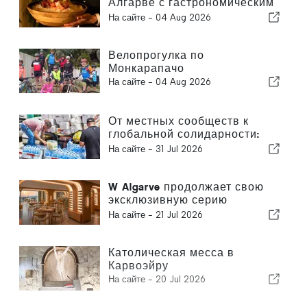
Алгарве с гастрономическим
опытом, вдохновленным
На сайте -
04 Aug 2026
азиатской кухней
Велопрогулка по
Монкарапачо
На сайте -
04 Aug 2026
От местных сообществ к
глобальной солидарности:
коллективные меры
На сайте -
31 Jul 2026
реагирования после
землетрясений в Венесуэле
W Algarve продолжает свою
эксклюзивную серию
«Sommelier’s Table» с отелем
На сайте -
21 Jul 2026
Buçaco
Католическая месса в
Карвоэйру
На сайте -
20 Jul 2026