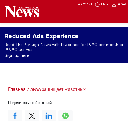
PODCAST
EN
AD-L
Reduced Ads Experience
Read The Portugal News with fewer ads for 1.99€ per month or
19.99€ per year.
Sign up here
Главная
APAA защищает животных
Поделитесь этой статьей: