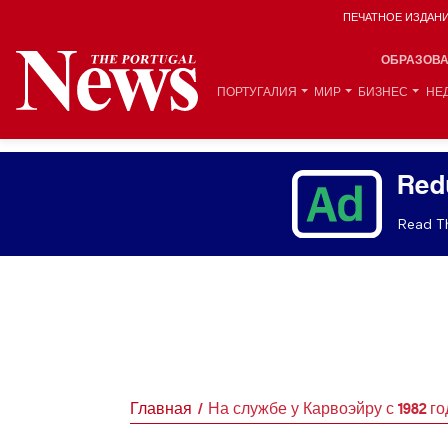
ПЕЧАТНОЕ ИЗДАН
ОБРАЗОВ
ПОРТУГАЛИЯ
МИР
БИЗНЕС
НЕ
Red
Read Th
Главная
На службе у Карвоэйру с 1982 го