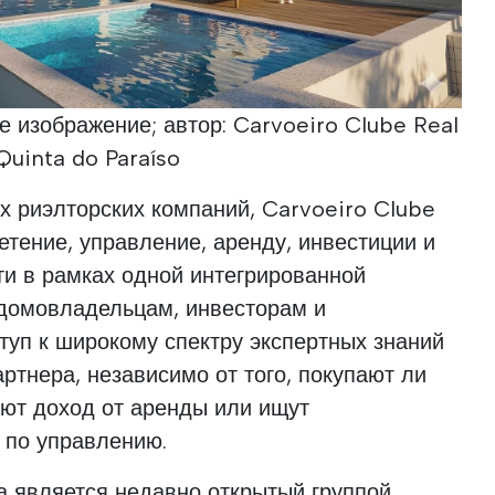
е изображение; автор: Carvoeiro Clube Real
Quinta do Paraíso
х риэлторских компаний, Carvoeiro Clube
тение, управление, аренду, инвестиции и
и в рамках одной интегрированной
 домовладельцам, инвесторам и
туп к широкому спектру экспертных знаний
ртнера, независимо от того, покупают ли
ают доход от аренды или ищут
 по управлению.
а является недавно открытый группой