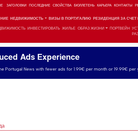
ИЕ
ЗАГОЛОВКИ
ПОСЛЕДНИЕ
СВОЙСТВА
БЮЛЛЕТЕНЬ
КАРЬЕРА
КОНТАКТЫ
Р
АНИЕ
НЕДВИЖИМОСТЬ
ВИЗЫ В ПОРТУГАЛИЮ
РЕЗИДЕНЦИЯ ЗА СЧЕТ
ДВИЖИМОСТЬ
ИНВЕСТИРОВАТЬ
ЖИЛЬЕ
ОБРАЗ ЖИЗНИ
ПОРТВЕЙН
УС
РА
uced Ads Experience
e Portugal News with fewer ads for 1.99€ per month or 19.99€ per 
да