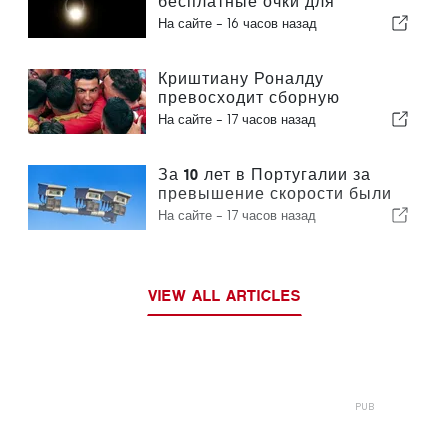
бесплатные очки для
наблюдения за полным
На сайте -
16 часов назад
солнечным затмением
Криштиану Роналду
превосходит сборную
Португалии по коммерческой
На сайте -
17 часов назад
ценности
За 10 лет в Португалии за
превышение скорости были
оштрафованы 3,6 миллиона
На сайте -
17 часов назад
водителей
VIEW ALL ARTICLES