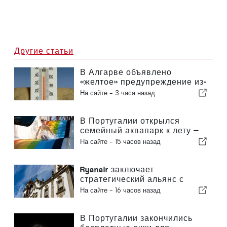
Другие статьи
В Алгарве объявлено
«желтое» предупреждение из-
за высоких температур
На сайте -
3 часа назад
В Португалии открылся
семейный аквапарк к лету —
билеты стоят 2 евро
На сайте -
15 часов назад
Ryanair заключает
стратегический альянс с
Институтом Пиаже в Визеу с
На сайте -
16 часов назад
целью подготовки кадров для
авиационной отрасли в
Португалии
В Португалии закончились