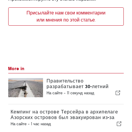
Присылайте нам свои комментарии
или мнения по этой статье.
More in
Правительство
разрабатывает 30-летний
национальный план по
На сайте -
11 секунд назад
повышению устойчивости
Португалии к сильным
землетрясениям
Кемпинг на острове Терсейра в архипелаге
Азорских островов был эвакуирован из-за
шторма
На сайте -
1 час назад