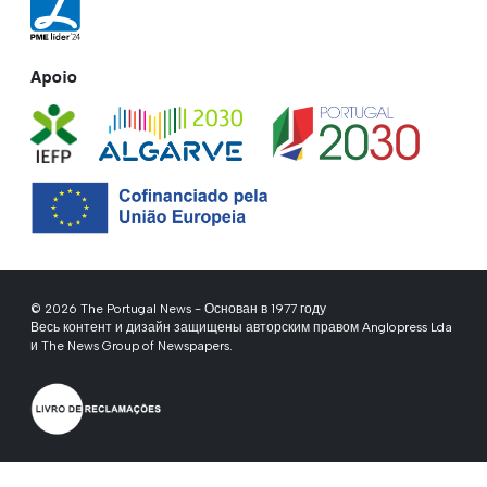
Apoio
© 2026 The Portugal News - Основан в 1977 году
Весь контент и дизайн защищены авторским правом Anglopress Lda
и The News Group of Newspapers.