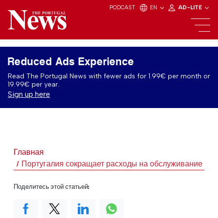
PODCAST
EN
AD-LITE
Reduced Ads Experience
Read The Portugal News with fewer ads for 1.99€ per month or
19.99€ per year.
Sign up here
Главная
Португалия сокращает расходы на обслуживание дол
Поделитесь этой статьей: