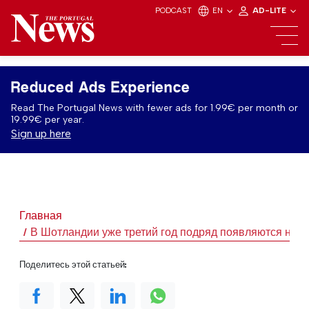
PODCAST
EN
AD-LITE
Reduced Ads Experience
Read The Portugal News with fewer ads for 1.99€ per month or
19.99€ per year.
Sign up here
Главная
В Шотландии уже третий год подряд появляются на с
Поделитесь этой статьей: