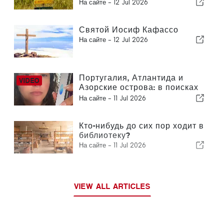
котором вы не знали
На сайте -
12 Jul 2026
Святой Иосиф Кафассо
На сайте -
12 Jul 2026
Португалия, Атлантида и
Азорские острова: в поисках
древних цивилизаций и
На сайте -
11 Jul 2026
скрытой энергии Земли
Кто-нибудь до сих пор ходит в
библиотеку?
На сайте -
11 Jul 2026
VIEW ALL ARTICLES