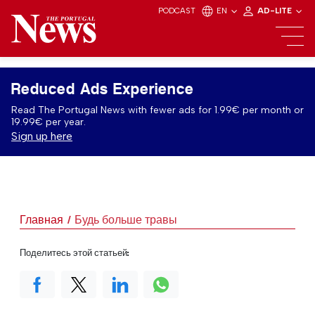
PODCAST
EN
AD-LITE
Reduced Ads Experience
Read The Portugal News with fewer ads for 1.99€ per month or
19.99€ per year.
Sign up here
Главная
Будь больше травы
Поделитесь этой статьей: