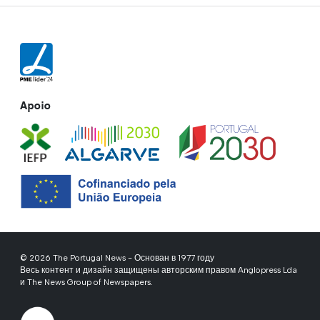
Apoio
© 2026 The Portugal News - Основан в 1977 году
Весь контент и дизайн защищены авторским правом Anglopress Lda
и The News Group of Newspapers.