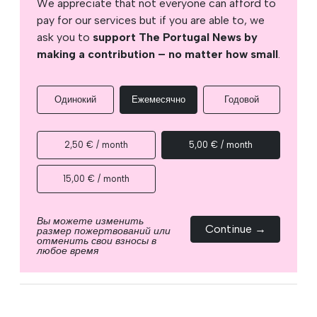
We appreciate that not everyone can afford to
pay for our services but if you are able to, we
ask you to
support The Portugal News by
making a contribution – no matter how small
.
Одинокий
Ежемесячно
Годовой
2,50 € / month
5,00 € / month
15,00 € / month
Вы можете изменить
Continue →
размер пожертвований или
отменить свои взносы в
любое время