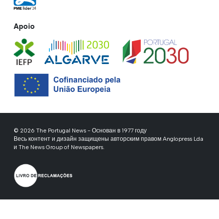
Apoio
© 2026 The Portugal News - Основан в 1977 году
Весь контент и дизайн защищены авторским правом Anglopress Lda
и The News Group of Newspapers.