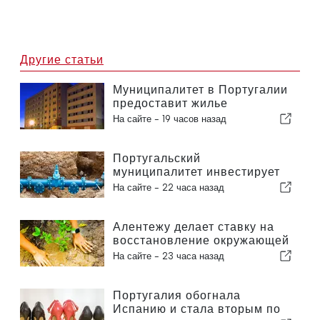
Другие статьи
Муниципалитет в Португалии
предоставит жилье
гражданам
На сайте -
19 часов назад
Португальский
муниципалитет инвестирует
более 190 000 евро в систему
На сайте -
22 часа назад
водоснабжения
Алентежу делает ставку на
восстановление окружающей
среды за счет европейских
На сайте -
23 часа назад
средств
Португалия обогнала
Испанию и стала вторым по