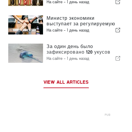
величине производителем
На сайте -
1 день назад
обуви в Европе
Министр экономики
выступает за регулируемую
интеграцию и гарантирует
На сайте -
1 день назад
иммигрантам ускоренную
процедуру оформления
За один день было
зафиксировано 120 укусов
португальского кораблика
На сайте -
1 день назад
VIEW ALL ARTICLES