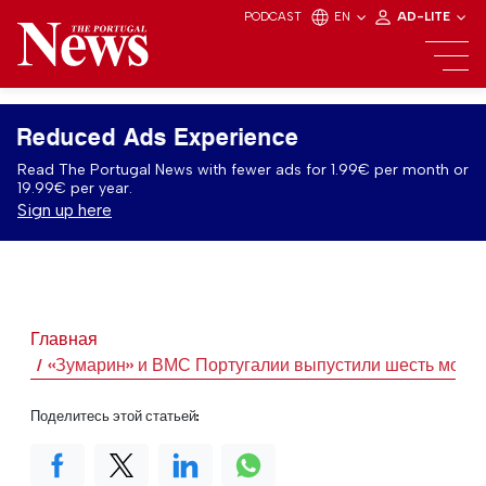
PODCAST
EN
AD-LITE
Reduced Ads Experience
Read The Portugal News with fewer ads for 1.99€ per month or
19.99€ per year.
Sign up here
Главная
«Зумарин» и ВМС Португалии выпустили шесть морск
Поделитесь этой статьей: