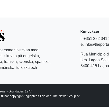
Kontakter
t. +351 282 341
e. info@theport
 personer i veckan med
Rua Municipio 
l, skrivna på engelska,
Urb. Lagoa Sol, 
a, franska, svenska, spanska,
8400-415 Lagoa 
rumänska, turkiska och
News - Grundades 1977
gn tillhör copyright Anglopress Lda och The News Group of