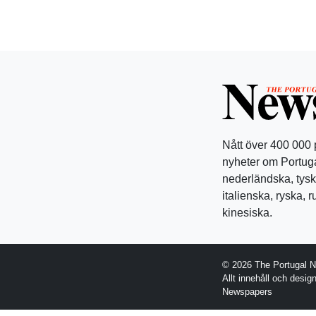
Nått över 400 000
nyheter om Portuga
nederländska, tysk
italienska, ryska, 
kinesiska.
© 2026 The Portugal 
Allt innehåll och desi
Newspapers