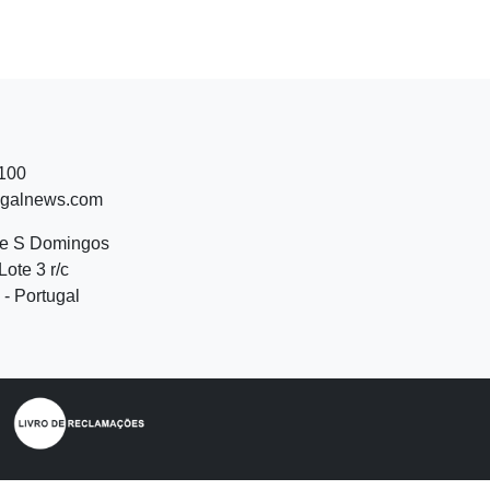
 100
ugalnews.com
de S Domingos
Lote 3 r/c
- Portugal