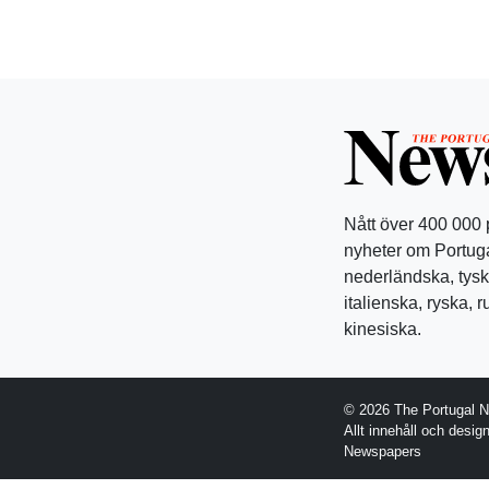
Nått över 400 000
nyheter om Portuga
nederländska, tysk
italienska, ryska, 
kinesiska.
© 2026 The Portugal 
Allt innehåll och desi
Newspapers