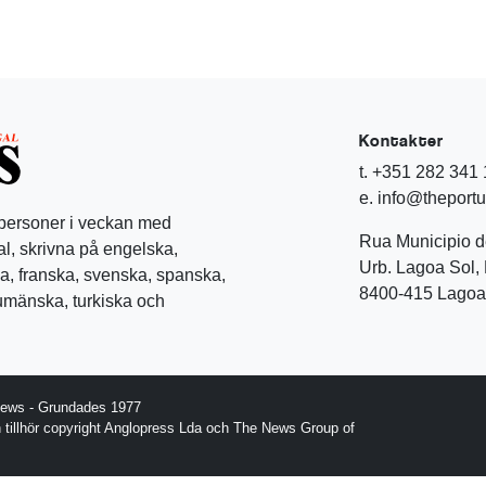
Kontakter
t. +351 282 341
e. info@theport
 personer i veckan med
Rua Municipio 
l, skrivna på engelska,
Urb. Lagoa Sol, 
a, franska, svenska, spanska,
8400-415 Lagoa 
rumänska, turkiska och
News - Grundades 1977
gn tillhör copyright Anglopress Lda och The News Group of