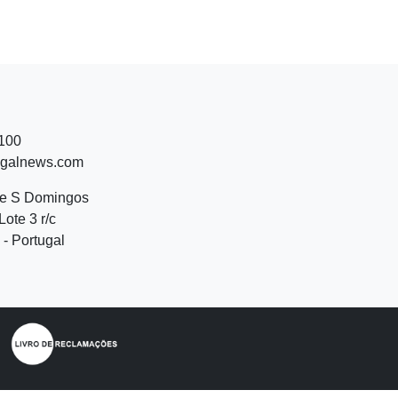
 100
ugalnews.com
de S Domingos
Lote 3 r/c
- Portugal