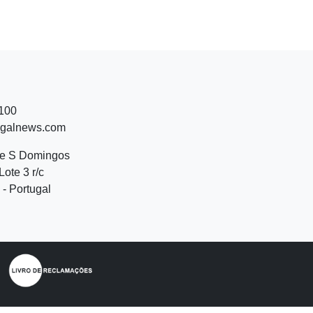
 100
ugalnews.com
de S Domingos
Lote 3 r/c
- Portugal