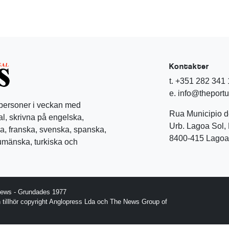
Kontakter
t. +351 282 341
e. info@theport
 personer i veckan med
Rua Municipio 
l, skrivna på engelska,
Urb. Lagoa Sol, 
a, franska, svenska, spanska,
8400-415 Lagoa 
rumänska, turkiska och
News - Grundades 1977
gn tillhör copyright Anglopress Lda och The News Group of