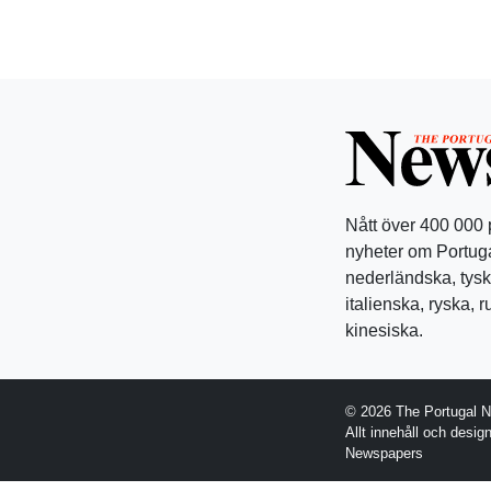
Nått över 400 000
nyheter om Portuga
nederländska, tysk
italienska, ryska, 
kinesiska.
© 2026 The Portugal 
Allt innehåll och desi
Newspapers