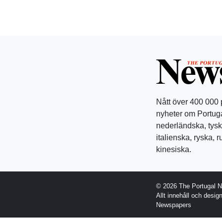
Nått över 400 000
nyheter om Portuga
nederländska, tysk
italienska, ryska, 
kinesiska.
© 2026 The Portugal 
Allt innehåll och desi
Newspapers