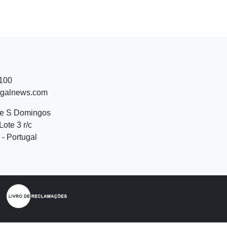
 100
ugalnews.com
de S Domingos
Lote 3 r/c
- Portugal