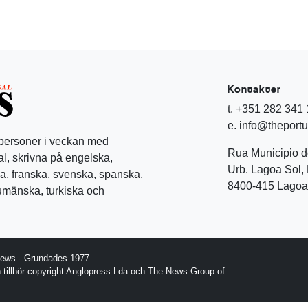
Kontakter
t. +351 282 341
e. info@theport
 personer i veckan med
Rua Municipio 
l, skrivna på engelska,
Urb. Lagoa Sol, 
a, franska, svenska, spanska,
8400-415 Lagoa 
rumänska, turkiska och
News - Grundades 1977
gn tillhör copyright Anglopress Lda och The News Group of