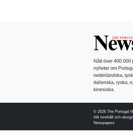
Nått över 400 000
nyheter om Portuga
nederländska, tysk
italienska, ryska, 
kinesiska.
© 2026 The Portugal 
Allt innehåll och desi
Newspapers