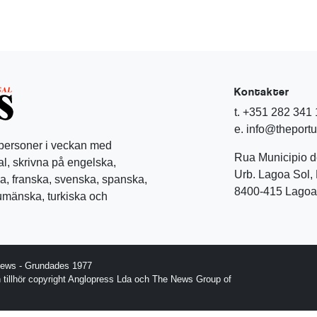
Kontakter
t. +351 282 341
e. info@theport
 personer i veckan med
Rua Municipio 
l, skrivna på engelska,
Urb. Lagoa Sol, 
a, franska, svenska, spanska,
8400-415 Lagoa 
rumänska, turkiska och
News - Grundades 1977
gn tillhör copyright Anglopress Lda och The News Group of