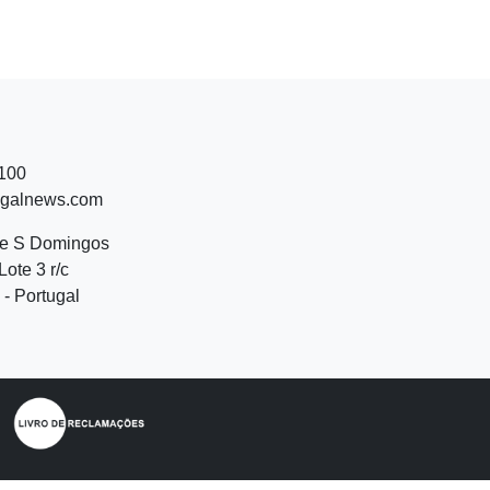
 100
ugalnews.com
de S Domingos
Lote 3 r/c
- Portugal