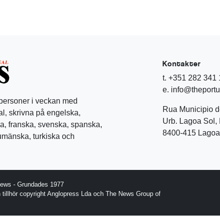
Kontakter
t. +351 282 341
e. info@theport
 personer i veckan med
Rua Municipio 
l, skrivna på engelska,
Urb. Lagoa Sol, 
a, franska, svenska, spanska,
8400-415 Lagoa 
rumänska, turkiska och
News - Grundades 1977
gn tillhör copyright Anglopress Lda och The News Group of