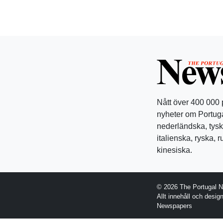
Nått över 400 000
nyheter om Portuga
nederländska, tysk
italienska, ryska, 
kinesiska.
© 2026 The Portugal 
Allt innehåll och desi
Newspapers