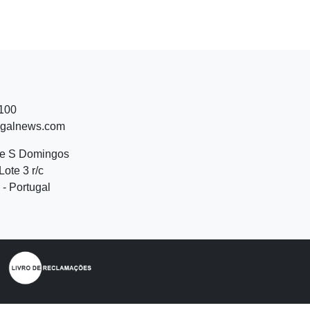
 100
ugalnews.com
de S Domingos
Lote 3 r/c
- Portugal