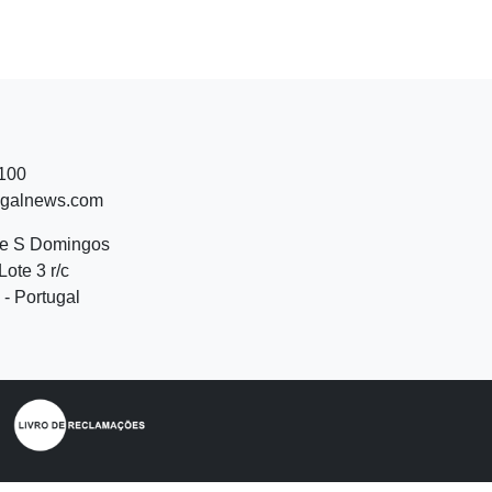
 100
ugalnews.com
de S Domingos
Lote 3 r/c
- Portugal