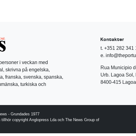
Kontakter
t. +351 282 341
e. info@theport
 personer i veckan med
Rua Municipio 
l, skrivna på engelska,
Urb. Lagoa Sol, 
a, franska, svenska, spanska,
8400-415 Lagoa 
rumänska, turkiska och
News - Grundades 1977
gn tillhör copyright Anglopress Lda och The News Group of