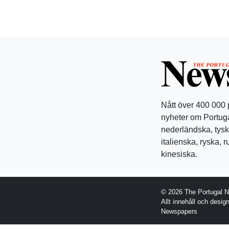
Nått över 400 000
nyheter om Portuga
nederländska, tysk
italienska, ryska, 
kinesiska.
© 2026 The Portugal 
Allt innehåll och desi
Newspapers