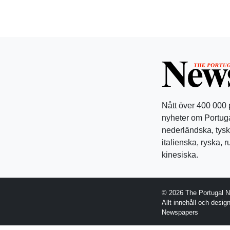
Nått över 400 000
nyheter om Portuga
nederländska, tysk
italienska, ryska, 
kinesiska.
© 2026 The Portugal 
Allt innehåll och desi
Newspapers