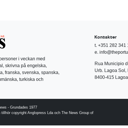
Kontakter
t. +351 282 341
e. info@theport
 personer i veckan med
Rua Municipio 
l, skrivna på engelska,
Urb. Lagoa Sol, 
a, franska, svenska, spanska,
8400-415 Lagoa 
rumänska, turkiska och
News - Grundades 1977
gn tillhör copyright Anglopress Lda och The News Group of