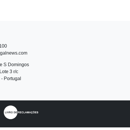
 100
ugalnews.com
de S Domingos
Lote 3 r/c
- Portugal