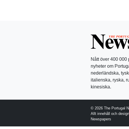
Nått över 400 000
nyheter om Portuga
nederländska, tysk
italienska, ryska, 
kinesiska.
© 2026 The Portugal 
Allt innehåll och desi
Newspapers