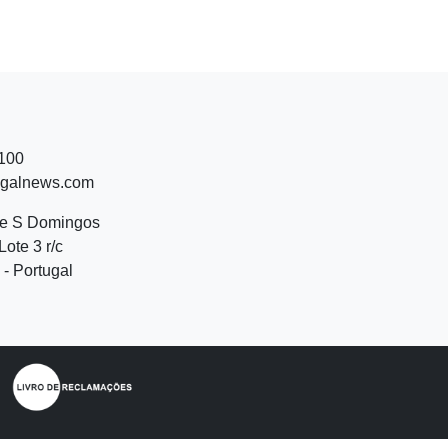
 100
ugalnews.com
de S Domingos
Lote 3 r/c
- Portugal