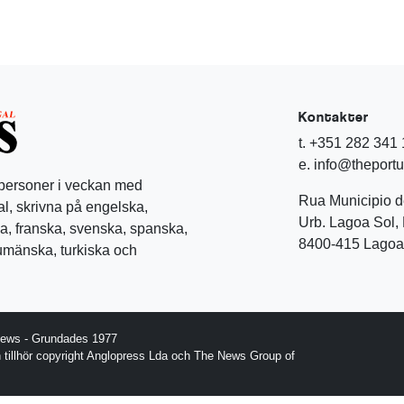
Kontakter
t. +351 282 341
e. info@theport
 personer i veckan med
Rua Municipio 
l, skrivna på engelska,
Urb. Lagoa Sol, 
a, franska, svenska, spanska,
8400-415 Lagoa 
rumänska, turkiska och
News - Grundades 1977
gn tillhör copyright Anglopress Lda och The News Group of