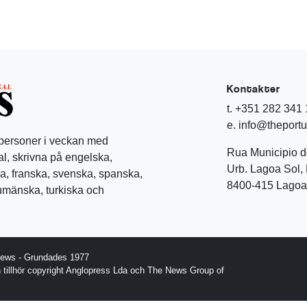
Kontakter
t. +351 282 341
e. info@theport
 personer i veckan med
Rua Municipio 
l, skrivna på engelska,
Urb. Lagoa Sol, 
a, franska, svenska, spanska,
8400-415 Lagoa 
rumänska, turkiska och
News - Grundades 1977
gn tillhör copyright Anglopress Lda och The News Group of