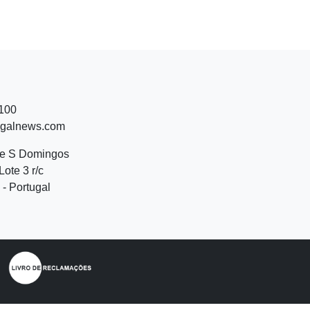
 100
ugalnews.com
de S Domingos
Lote 3 r/c
- Portugal