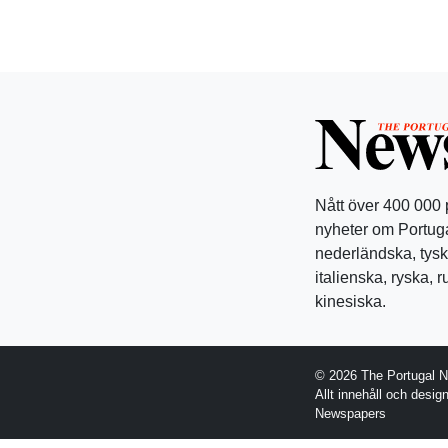
Nått över 400 000
nyheter om Portuga
nederländska, tysk
italienska, ryska, 
kinesiska.
© 2026 The Portugal 
Allt innehåll och desi
Newspapers