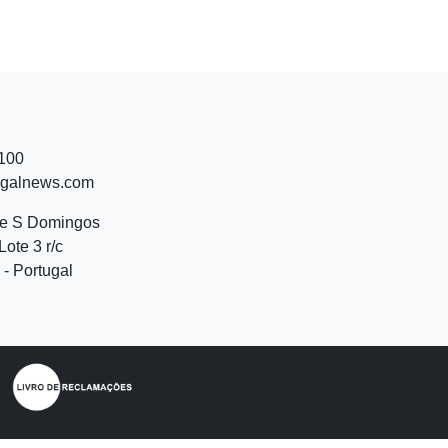
 100
ugalnews.com
de S Domingos
Lote 3 r/c
- Portugal