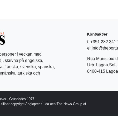
Kontakter
t. +351 282 341
e. info@theport
 personer i veckan med
Rua Municipio 
l, skrivna på engelska,
Urb. Lagoa Sol, 
a, franska, svenska, spanska,
8400-415 Lagoa 
rumänska, turkiska och
News - Grundades 1977
gn tillhör copyright Anglopress Lda och The News Group of