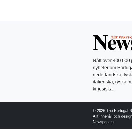
Nått över 400 000
nyheter om Portuga
nederländska, tysk
italienska, ryska, 
kinesiska.
© 2026 The Portugal 
Allt innehåll och desi
Newspapers