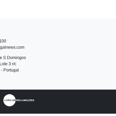
 100
ugalnews.com
de S Domingos
Lote 3 r/c
- Portugal