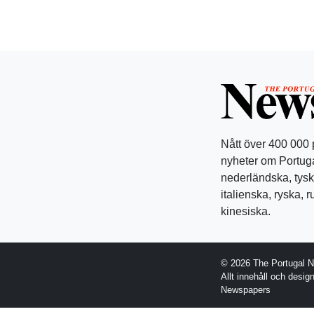
Nått över 400 000
nyheter om Portuga
nederländska, tysk
italienska, ryska, 
kinesiska.
© 2026 The Portugal 
Allt innehåll och desi
Newspapers