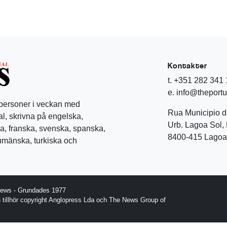
Kontakter
t. +351 282 341
e. info@theport
 personer i veckan med
Rua Municipio 
l, skrivna på engelska,
Urb. Lagoa Sol, 
a, franska, svenska, spanska,
8400-415 Lagoa 
rumänska, turkiska och
News - Grundades 1977
gn tillhör copyright Anglopress Lda och The News Group of