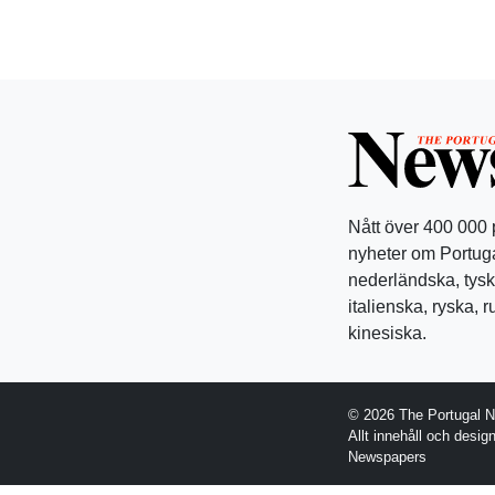
Nått över 400 000
nyheter om Portuga
nederländska, tysk
italienska, ryska, 
kinesiska.
© 2026 The Portugal 
Allt innehåll och desi
Newspapers