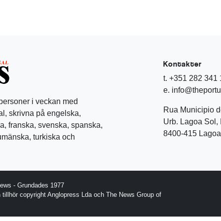
Kontakter
t. +351 282 341
e. info@theport
 personer i veckan med
Rua Municipio 
l, skrivna på engelska,
Urb. Lagoa Sol, 
a, franska, svenska, spanska,
8400-415 Lagoa 
rumänska, turkiska och
News - Grundades 1977
gn tillhör copyright Anglopress Lda och The News Group of