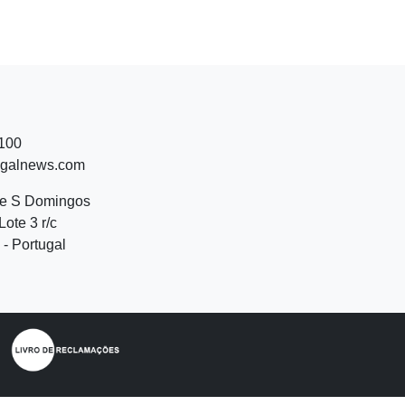
 100
ugalnews.com
de S Domingos
Lote 3 r/c
- Portugal