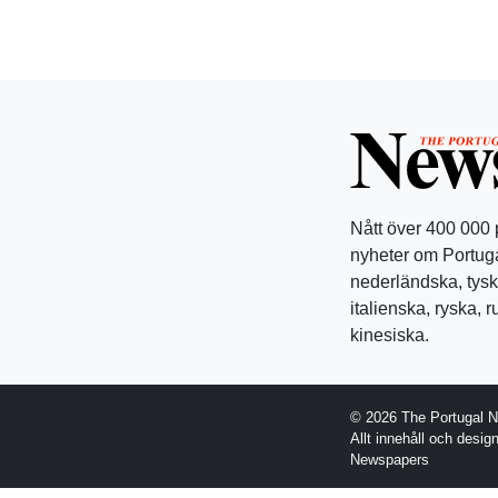
Nått över 400 000
nyheter om Portuga
nederländska, tysk
italienska, ryska, 
kinesiska.
© 2026 The Portugal 
Allt innehåll och desi
Newspapers