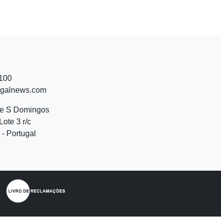
 100
ugalnews.com
de S Domingos
Lote 3 r/c
- Portugal