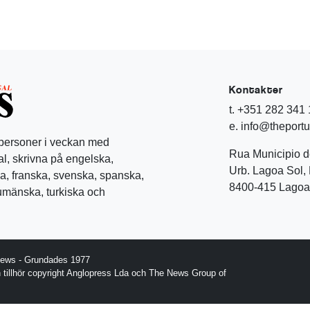
Kontakter
t. +351 282 341
e. info@theport
 personer i veckan med
Rua Municipio 
l, skrivna på engelska,
Urb. Lagoa Sol, 
a, franska, svenska, spanska,
8400-415 Lagoa 
rumänska, turkiska och
News - Grundades 1977
gn tillhör copyright Anglopress Lda och The News Group of