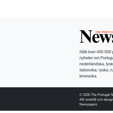
Nått över 400 000
nyheter om Portuga
nederländska, tysk
italienska, ryska, 
kinesiska.
© 2026 The Portugal 
Allt innehåll och desi
Newspapers