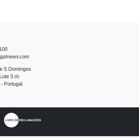
 100
ugalnews.com
de S Domingos
Lote 3 r/c
- Portugal