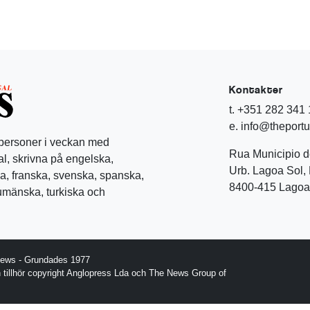
Kontakter
t. +351 282 341
e. info@theport
 personer i veckan med
Rua Municipio 
l, skrivna på engelska,
Urb. Lagoa Sol, 
a, franska, svenska, spanska,
8400-415 Lagoa 
rumänska, turkiska och
News - Grundades 1977
gn tillhör copyright Anglopress Lda och The News Group of