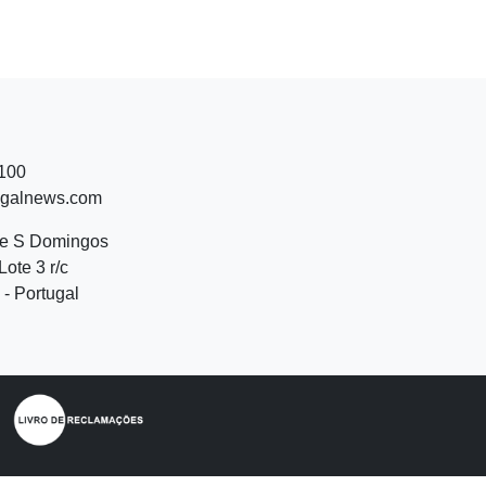
 100
ugalnews.com
de S Domingos
Lote 3 r/c
- Portugal