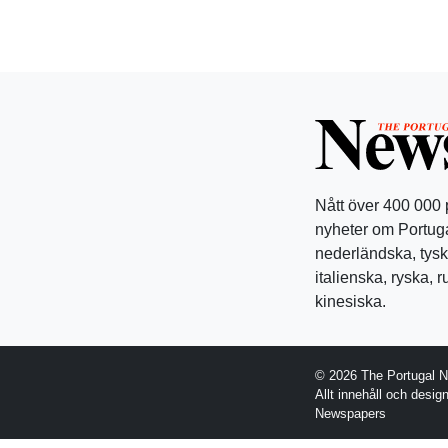
Nått över 400 000
nyheter om Portuga
nederländska, tysk
italienska, ryska, 
kinesiska.
© 2026 The Portugal 
Allt innehåll och desi
Newspapers