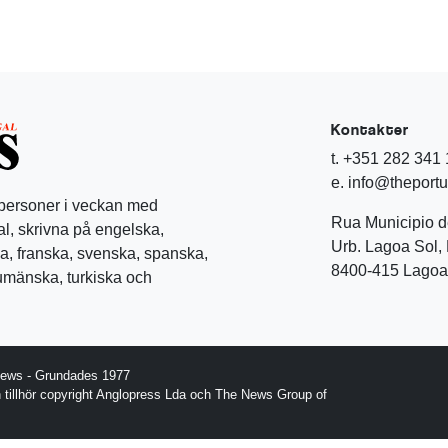
Kontakter
t. +351 282 341
e. info@theport
 personer i veckan med
Rua Municipio 
l, skrivna på engelska,
Urb. Lagoa Sol, 
a, franska, svenska, spanska,
8400-415 Lagoa 
rumänska, turkiska och
News - Grundades 1977
gn tillhör copyright Anglopress Lda och The News Group of