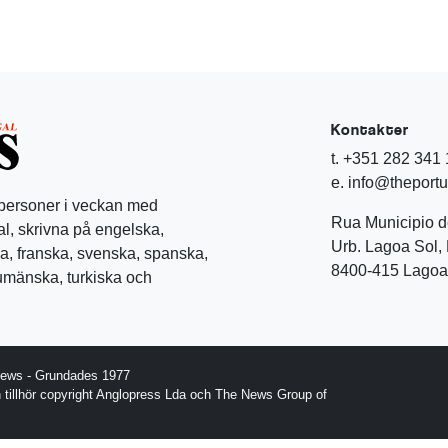
Kontakter
t. +351 282 341
e. info@theport
 personer i veckan med
Rua Municipio 
l, skrivna på engelska,
Urb. Lagoa Sol, 
a, franska, svenska, spanska,
8400-415 Lagoa 
rumänska, turkiska och
News - Grundades 1977
gn tillhör copyright Anglopress Lda och The News Group of