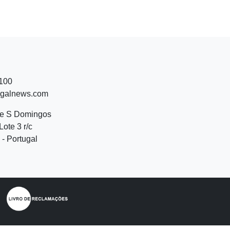
 100
ugalnews.com
de S Domingos
Lote 3 r/c
- Portugal