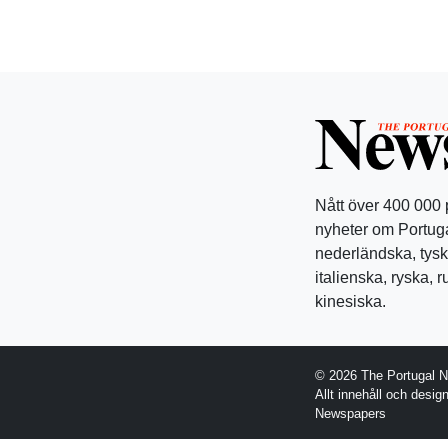
Nått över 400 000
nyheter om Portuga
nederländska, tysk
italienska, ryska, 
kinesiska.
© 2026 The Portugal 
Allt innehåll och desi
Newspapers