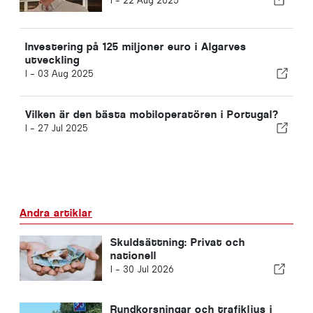
I -
22 Aug 2025
Investering på 125 miljoner euro i Algarves
utveckling
I -
03 Aug 2025
Vilken är den bästa mobiloperatören i Portugal?
I -
27 Jul 2025
Andra artiklar
Skuldsättning: Privat och
nationell
I -
30 Jul 2026
Rundkorsningar och trafikljus i