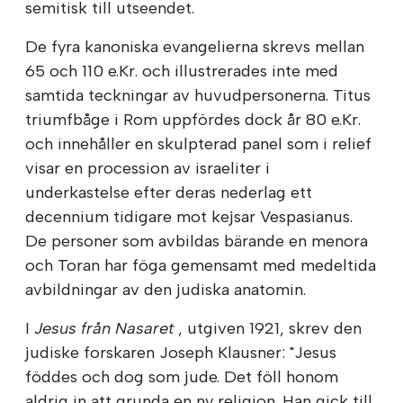
semitisk till utseendet.
De fyra kanoniska evangelierna skrevs mellan
65 och 110 e.Kr. och illustrerades inte med
samtida teckningar av huvudpersonerna. Titus
triumfbåge i Rom uppfördes dock år 80 e.Kr.
och innehåller en skulpterad panel som i relief
visar en procession av israeliter i
underkastelse efter deras nederlag ett
decennium tidigare mot kejsar Vespasianus.
De personer som avbildas bärande en menora
och Toran har föga gemensamt med medeltida
avbildningar av den judiska anatomin.
I
Jesus från Nasaret
, utgiven 1921, skrev den
judiske forskaren Joseph Klausner: "Jesus
föddes och dog som jude. Det föll honom
aldrig in att grunda en ny religion. Han gick till