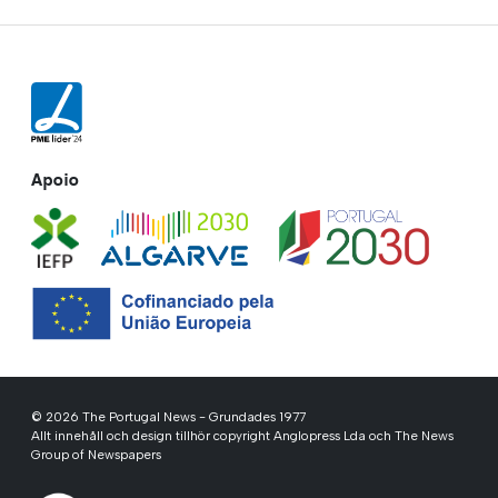
Apoio
© 2026 The Portugal News - Grundades 1977
Allt innehåll och design tillhör copyright Anglopress Lda och The News
Group of Newspapers