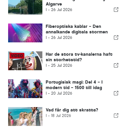
Algarve
I -
26 Jul 2026
Fiberoptiska kablar – Den
annalkande digitala stormen
I -
26 Jul 2026
Har de stora tv-kanalerna haft
sin storhetstid?
I -
25 Jul 2026
Portugisisk magi: Del 4 – I
modern tid – 1500 till idag
I -
20 Jul 2026
Vad får dig att skratta?
I -
18 Jul 2026