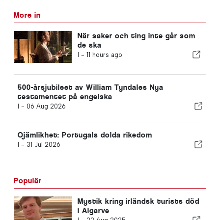
More in
När saker och ting inte går som
de ska
I -
11 hours ago
500-årsjubileet av William Tyndales Nya
testamentet på engelska
I -
06 Aug 2026
Ojämlikhet: Portugals dolda rikedom
I -
31 Jul 2026
Populär
Mystik kring irländsk turists död
i Algarve