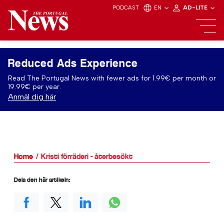
PODCAST
EN
AD-LITE
Reduced Ads Experience
Read The Portugal News with fewer ads for 1.99€ per month or
19.99€ per year.
Anmäl dig här
Home
Kristi förräderi - återbesökt
Dela den här artikeln: