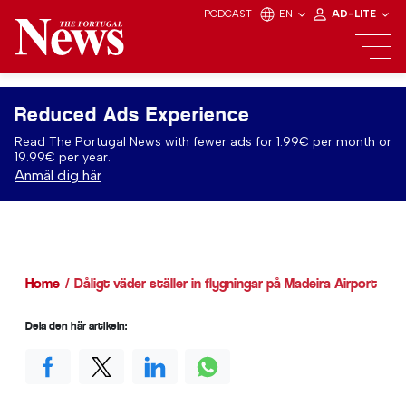
PODCAST
EN
AD-LITE
Reduced Ads Experience
Read The Portugal News with fewer ads for 1.99€ per month or
19.99€ per year.
Anmäl dig här
Home
Dåligt väder ställer in flygningar på Madeira Airport
Dela den här artikeln: