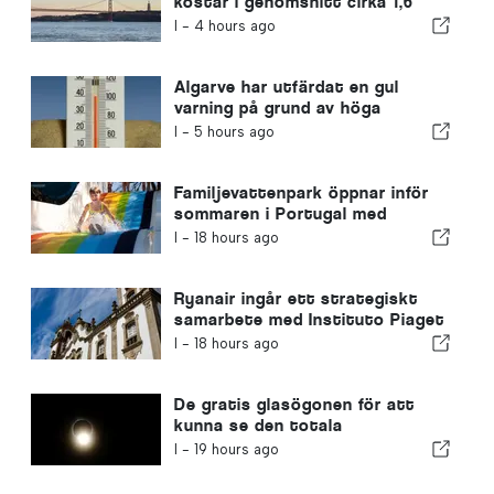
kostar i genomsnitt cirka 1,6
miljoner euro per år
I -
4 hours ago
Algarve har utfärdat en gul
varning på grund av höga
temperaturer
I -
5 hours ago
Familjevattenpark öppnar inför
sommaren i Portugal med
biljetter för 2 euro
I -
18 hours ago
Ryanair ingår ett strategiskt
samarbete med Instituto Piaget
de Viseu för utbildning inom
I -
18 hours ago
flygbranschen i Portugal
De gratis glasögonen för att
kunna se den totala
solförmörkelsen i Portugal har
I -
19 hours ago
tagit slut