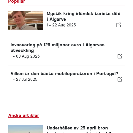
Populär
Mystik kring irländsk turists död
i Algarve
I -
22 Aug 2025
Investering på 125 miljoner euro i Algarves
utveckling
I -
03 Aug 2025
Vilken är den bästa mobiloperatören i Portugal?
I -
27 Jul 2025
Andra artiklar
Underhållet av 25 april-bron