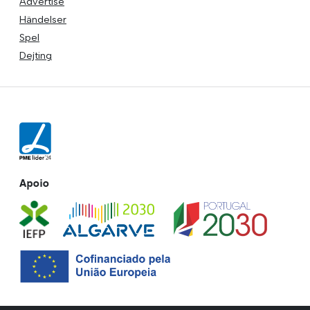
Advertise
Händelser
Spel
Dejting
Apoio