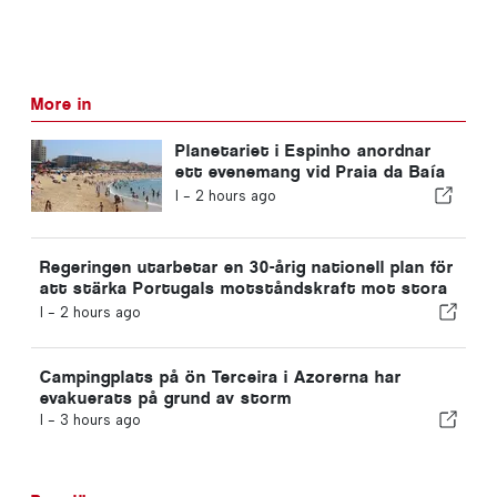
More in
Planetariet i Espinho anordnar
ett evenemang vid Praia da Baía
under solförmörkelsen i Portugal
I -
2 hours ago
Regeringen utarbetar en 30-årig nationell plan för
att stärka Portugals motståndskraft mot stora
jordbävningar
I -
2 hours ago
Campingplats på ön Terceira i Azorerna har
evakuerats på grund av storm
I -
3 hours ago