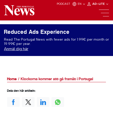
PODCAST
EN
AD-LITE
Reduced Ads Experience
Read The Portugal News with fewer ads for 1.99€ per month or
19.99€ per year.
Anmäl dig här
Home
Klockorna kommer att gå framåt i Portugal
Dela den här artikeln: