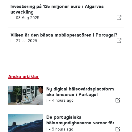
Investering på 125 miljoner euro i Algarves
utveckling
I -
03 Aug 2025
Vilken är den bästa mobiloperatören i Portugal?
I -
27 Jul 2025
Andra artiklar
Ny digital hälsovårdsplattform
ska lanseras i Portugal
I -
4 hours ago
De portugisiska
hälsomyndigheterna varnar för
farorna med drunkning
I -
5 hours ago