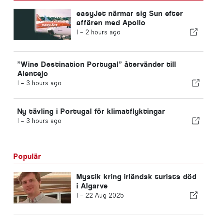
easyJet närmar sig Sun efter
affären med Apollo
I -
2 hours ago
”Wine Destination Portugal” återvänder till
Alentejo
I -
3 hours ago
Ny tävling i Portugal för klimatflyktingar
I -
3 hours ago
Populär
Mystik kring irländsk turists död
i Algarve
I -
22 Aug 2025