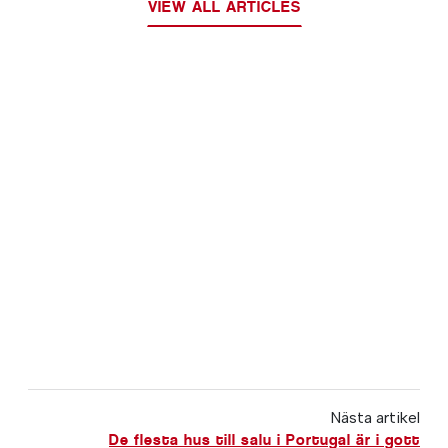
VIEW ALL ARTICLES
Nästa artikel
De flesta hus till salu i Portugal är i gott