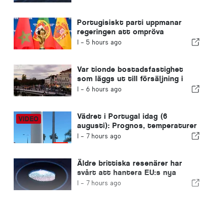
Portugisiskt parti uppmanar
regeringen att ompröva
Marockos värdskap för VM 2030
I -
5 hours ago
på grund av krisen i Ceuta
Var tionde bostadsfastighet
som läggs ut till försäljning i
Portugal säljs på mindre än en
I -
6 hours ago
vecka
Vädret i Portugal idag (6
augusti): Prognos, temperaturer
och vad man kan förvänta sig
I -
7 hours ago
Äldre brittiska resenärer har
svårt att hantera EU:s nya
fingeravtryckskontroller
I -
7 hours ago