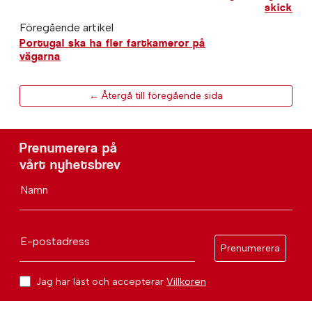
skick
Föregående artikel
Portugal ska ha fler fartkameror på
vägarna
← Återgå till föregående sida
Prenumerera på
vårt nyhetsbrev
Namn
E-postadress
Prenumerera
Jag har läst och accepterar
Villkoren