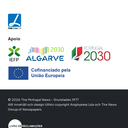
Apoio
© 2026 The Portugal News - Grundades 1977
Allt innehåll och design tillhör copyright Anglopress Lda och The News
Group of Newspapers