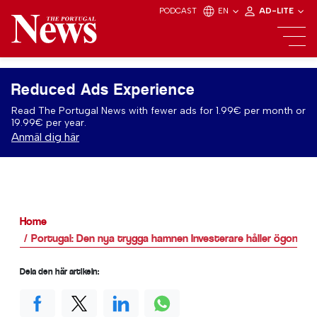
PODCAST
EN
AD-LITE
Reduced Ads Experience
Read The Portugal News with fewer ads for 1.99€ per month or
19.99€ per year.
Anmäl dig här
Home
Portugal: Den nya trygga hamnen Investerare håller ögonen 
Dela den här artikeln: