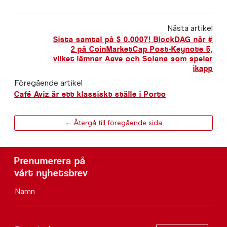
Nästa artikel
Sista samtal på $ 0.0007! BlockDAG når #
2 på CoinMarketCap Post-Keynote 5,
vilket lämnar Aave och Solana som spelar
ikapp
Föregående artikel
Café Aviz är ett klassiskt ställe i Porto
← Återgå till föregående sida
Prenumerera på
vårt nyhetsbrev
Namn