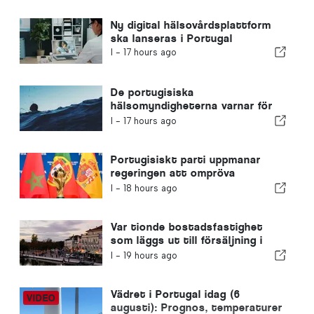
Ny digital hälsovårdsplattform
ska lanseras i Portugal
I -
17 hours ago
De portugisiska
hälsomyndigheterna varnar för
farorna med drunkning
I -
17 hours ago
Portugisiskt parti uppmanar
regeringen att ompröva
Marockos värdskap för VM 2030
I -
18 hours ago
på grund av krisen i Ceuta
Var tionde bostadsfastighet
som läggs ut till försäljning i
Portugal säljs på mindre än en
I -
19 hours ago
vecka
Vädret i Portugal idag (6
augusti): Prognos, temperaturer