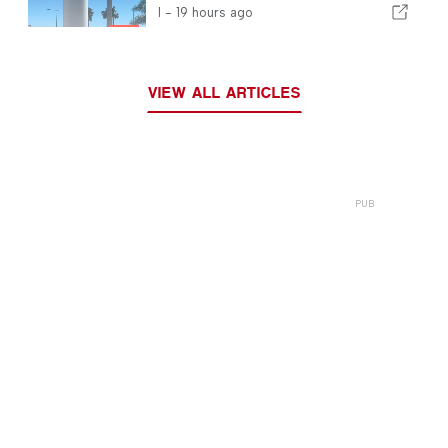
och vad man kan förvänta sig
I -
19 hours ago
VIEW ALL ARTICLES