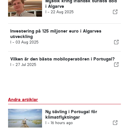
Mystik kring irländsk turists död
i Algarve
I -
22 Aug 2025
Investering på 125 miljoner euro i Algarves
utveckling
I -
03 Aug 2025
Vilken är den bästa mobiloperatören i Portugal?
I -
27 Jul 2025
Andra artiklar
Ny tävling i Portugal för
klimatflyktingar
I -
16 hours ago