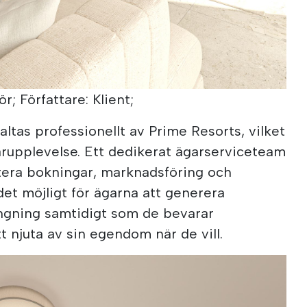
ör; Författare: Klient;
ltas professionellt av Prime Resorts, vilket
arupplevelse. Ett dedikerat ägarserviceteam
tera bokningar, marknadsföring och
 det möjligt för ägarna att generera
ängning samtidigt som de bevarar
tt njuta av sin egendom när de vill.