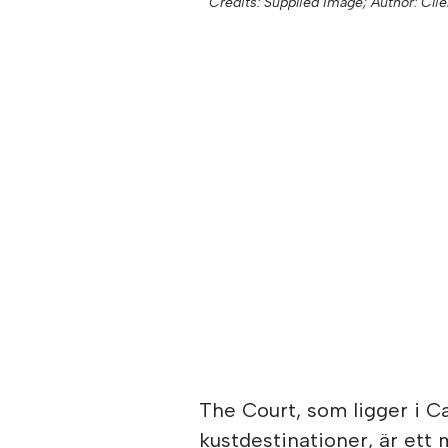
Credits: Supplied Image;
Author: Clie
The Court, som ligger i C
kustdestinationer, är et