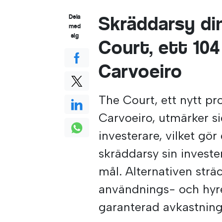
Skräddarsy di
Dela
med
sig
Court, ett 104
Carvoeiro
The Court, ett nytt pr
Carvoeiro, utmärker si
investerare, vilket gör
skräddarsy sin invester
mål. Alternativen sträc
användnings- och hyre
garanterad avkastning