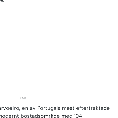
nt;
arvoeiro, en av Portugals mest eftertraktade
t modernt bostadsområde med 104