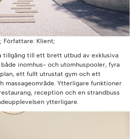
; Författare: Klient;
illgång till ett brett utbud av exklusiva
e både inomhus- och utomhuspooler, fyra
lan, ett fullt utrustat gym och ett
h massageområde. Ytterligare funktioner
 restaurang, reception och en strandbuss
ndeupplevelsen ytterligare.