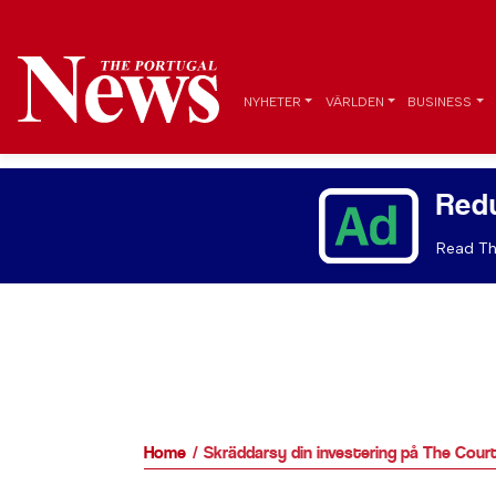
NYHETER
VÄRLDEN
BUSINESS
Red
Read Th
Home
Skräddarsy din investering på The Court