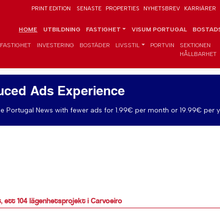
PRINT EDITION
SENASTE
PROPERTIES
NYHETSBREV
KARRIÄRER
HOME
UTBILDNING
FASTIGHET
VISUM PORTUGAL
BOSTADS
FASTIGHET
INVESTERING
BOSTÄDER
LIVSSTIL
PORTVIN
SEKTIONEN
HÅLLBARHET
uced Ads Experience
e Portugal News with fewer ads for 1.99€ per month or 19.99€ per y
, ett 104 lägenhetsprojekt i Carvoeiro