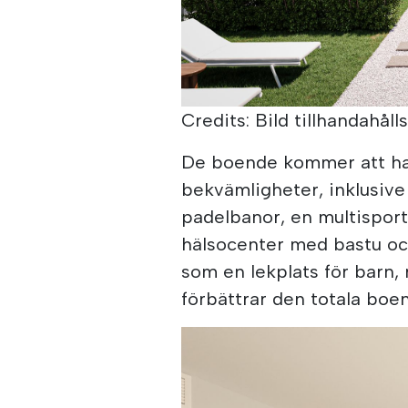
Credits: Bild tillhandahålls
De boende kommer att ha t
bekvämligheter, inklusiv
padelbanor, en multisportp
hälsocenter med bastu oc
som en lekplats för barn,
förbättrar den totala boe