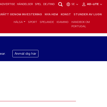
ADVERTISE
HÄNDELSER
SPEL
DEJTING
SE
AD-LITE
RÄTT GENOM INVESTERING
NYA HEM
KONST
STUNDER AV LUGN
HÄLSA
SPORT
SPELANDE
IGAMING
HANDBOK OM
PORTUGAL
ear.
Anmäl dig här