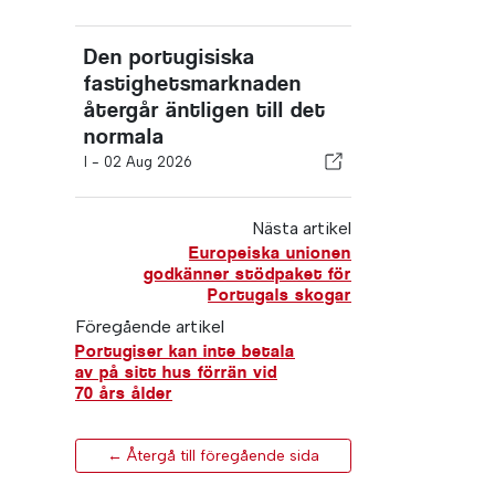
Den portugisiska
fastighetsmarknaden
återgår äntligen till det
normala
I -
02 Aug 2026
Nästa artikel
Europeiska unionen
godkänner stödpaket för
Portugals skogar
Föregående artikel
Portugiser kan inte betala
av på sitt hus förrän vid
70 års ålder
← Återgå till föregående sida