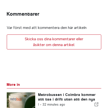
Kommentarer
Var först med att kommentera den här artikeln
Skicka oss dina kommentarer eller
åsikter om denna artikel.
More in
Metrobussen i Coimbra kommer
att tas i drift utan att den nya
funktionen är färdigställd
I -
32 minutes ago