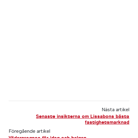
Nästa artikel
Senaste insikterna om Lissabons bästa
fastighetsmarknad
Föregående artikel
Väderprognos för idag och helgen