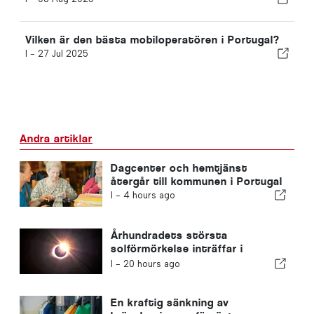
Vilken är den bästa mobiloperatören i Portugal?
I -
27 Jul 2025
Andra artiklar
Dagcenter och hemtjänst
återgår till kommunen i Portugal
I -
4 hours ago
Århundradets största
solförmörkelse inträffar i
Portugal
I -
20 hours ago
En kraftig sänkning av