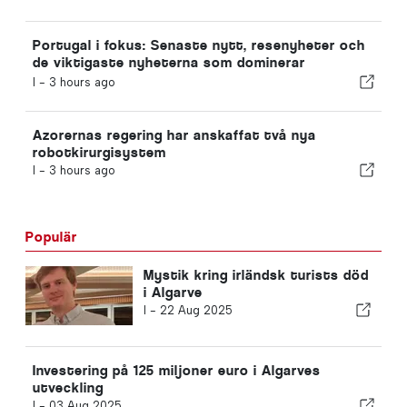
Portugal i fokus: Senaste nytt, resenyheter och
de viktigaste nyheterna som dominerar
rubrikerna
I -
3 hours ago
Azorernas regering har anskaffat två nya
robotkirurgisystem
I -
3 hours ago
Populär
Mystik kring irländsk turists död
i Algarve
I -
22 Aug 2025
Investering på 125 miljoner euro i Algarves
utveckling
I -
03 Aug 2025