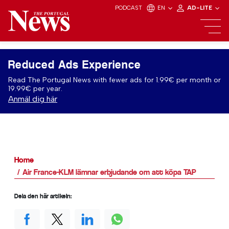
PODCAST
EN
AD-LITE
Reduced Ads Experience
Read The Portugal News with fewer ads for 1.99€ per month or
19.99€ per year.
Anmäl dig här
Home
Air France-KLM lämnar erbjudande om att köpa TAP
Dela den här artikeln: