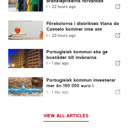
bränslepriserna förväntas
I -
22 hours ago
Förskolorna i distriktet Viana do
Castelo kommer inte att
stängas
I -
23 hours ago
Portugisisk kommun ska ge
bostäder till invånarna
I -
1 day ago
Portugisisk kommun investerar
mer än 190 000 euro i
vattenförsörjningen
I -
1 day ago
VIEW ALL ARTICLES