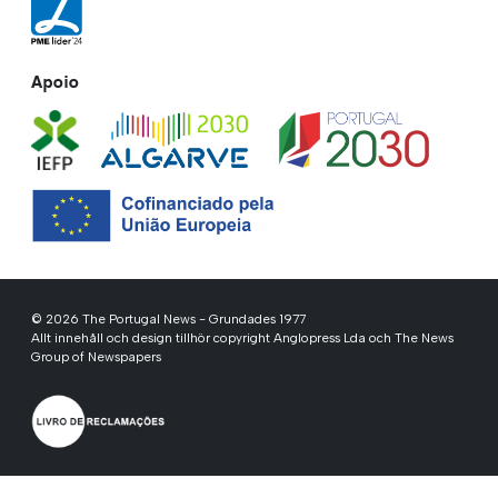
Apoio
© 2026 The Portugal News - Grundades 1977
Allt innehåll och design tillhör copyright Anglopress Lda och The News
Group of Newspapers