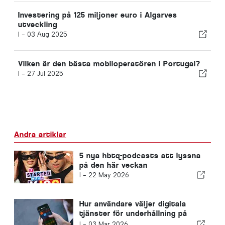
Investering på 125 miljoner euro i Algarves
utveckling
I -
03 Aug 2025
Vilken är den bästa mobiloperatören i Portugal?
I -
27 Jul 2025
Andra artiklar
5 nya hbtq-podcasts att lyssna
på den här veckan
I -
22 May 2026
Hur användare väljer digitala
tjänster för underhållning på
nätet
I -
03 Mar 2026