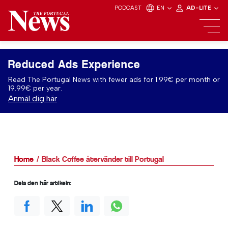
PODCAST
EN
AD-LITE
Reduced Ads Experience
Read The Portugal News with fewer ads for 1.99€ per month or
19.99€ per year.
Anmäl dig här
Home
Black Coffee återvänder till Portugal
Dela den här artikeln: