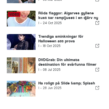
Röda flaggor: Algarves gyllene
kust tar rampljuset i en djärv ny
film
I -
24 Oct 2025
Trendiga sminkningar för
Halloween att prova
I -
18 Oct 2025
DVDGrab: Din ultimata
destination för svårfunna filmer
på DVD
I -
08 Jul 2025
Ha roligt på Slide &amp; Splash
I -
28 Jun 2025