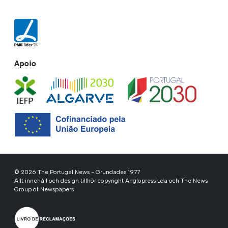
Apoio
© 2026 The Portugal News - Grundades 1977
Allt innehåll och design tillhör copyright Anglopress Lda och The News
Group of Newspapers