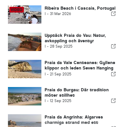
Ribeira Beach i Cascais, Portugal
I -
31 Mar 2026
Upptäck Praia do Vau: Natur,
avkoppling och äventyr
I -
28 Sep 2025
Praia da Vale Centeanes: Gyllene
klippor och leden Seven Hanging
Valleys
I -
21 Sep 2025
Praia do Burgau: Där tradition
möter stillhet
I -
12 Sep 2025
Praia da Angrinha: Algarves
charmiga strand med ett