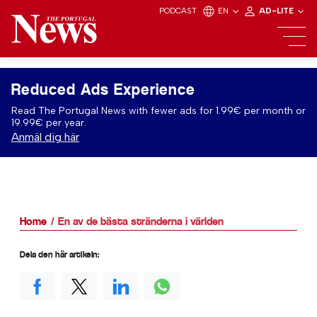
PODCAST
EN
AD-LITE
Reduced Ads Experience
Read The Portugal News with fewer ads for 1.99€ per month or
19.99€ per year.
Anmäl dig här
Home
En av de bästa stränderna i världen
Dela den här artikeln: