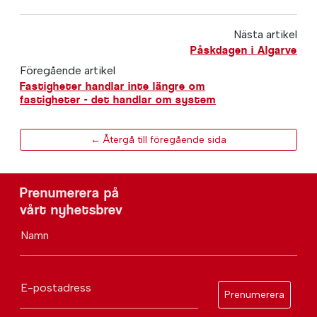
Nästa artikel
Påskdagen i Algarve
Föregående artikel
Fastigheter handlar inte längre om
fastigheter - det handlar om system
← Återgå till föregående sida
Prenumerera på
vårt nyhetsbrev
Namn
E-postadress
Prenumerera