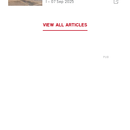
historiskt slott
I -
07 Sep 2025
VIEW ALL ARTICLES