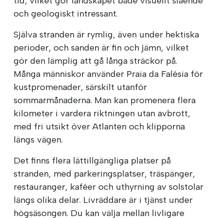
tid, vilket gör landskapet både visuellt slående
och geologiskt intressant.
Själva stranden är rymlig, även under hektiska
perioder, och sanden är fin och jämn, vilket
gör den lämplig att gå långa sträckor på.
Många människor använder Praia da Falésia för
kustpromenader, särskilt utanför
sommarmånaderna. Man kan promenera flera
kilometer i vardera riktningen utan avbrott,
med fri utsikt över Atlanten och klipporna
längs vägen.
Det finns flera lättillgängliga platser på
stranden, med parkeringsplatser, träspänger,
restauranger, kaféer och uthyrning av solstolar
längs olika delar. Livräddare är i tjänst under
högsäsongen. Du kan välja mellan livligare