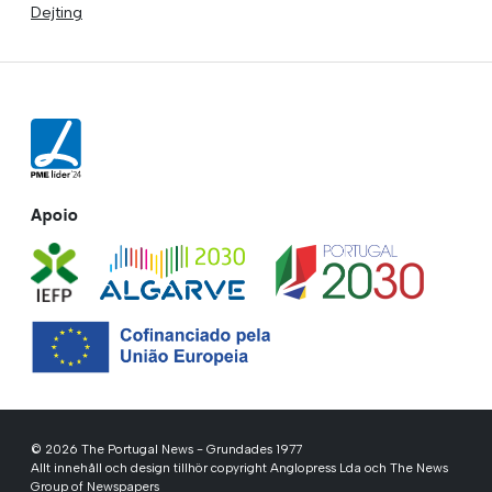
Dejting
Apoio
© 2026 The Portugal News - Grundades 1977
Allt innehåll och design tillhör copyright Anglopress Lda och The News
Group of Newspapers