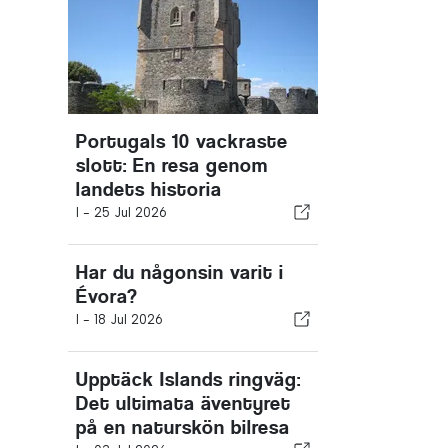
Portugals 10 vackraste
slott: En resa genom
landets historia
I -
25 Jul 2026
Har du någonsin varit i
Évora?
I -
18 Jul 2026
Upptäck Islands ringväg:
Det ultimata äventyret
på en naturskön bilresa