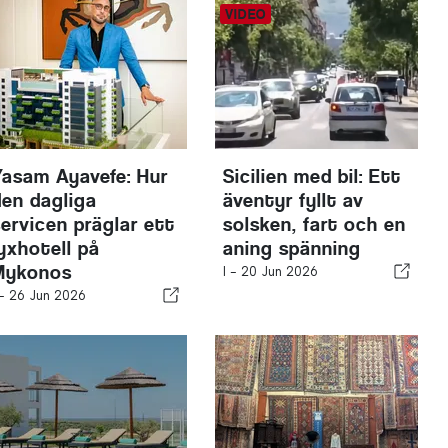
Yasam Ayavefe: Hur
Sicilien med bil: Ett
den dagliga
äventyr fyllt av
servicen präglar ett
solsken, fart och en
lyxhotell på
aning spänning
Mykonos
I -
20 Jun 2026
 -
26 Jun 2026