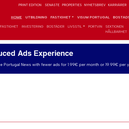
PRINT EDITION
SENASTE
PROPERTIES
NYHETSBREV
KARRIÄRER
HOME
UTBILDNING
FASTIGHET
VISUM PORTUGAL
BOSTADS
FASTIGHET
INVESTERING
BOSTÄDER
LIVSSTIL
PORTVIN
SEKTIONEN
HÅLLBARHET
uced Ads Experience
e Portugal News with fewer ads for 1.99€ per month or 19.99€ per y