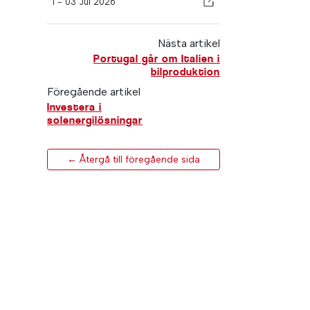
I -
03 Jul 2026
Nästa artikel
Portugal går om Italien i
bilproduktion
Föregående artikel
Investera i
solenergilösningar
← Återgå till föregående sida