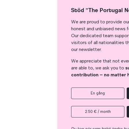
Stöd ”The Portugal 
We are proud to provide ou
honest and unbiased news for
Our dedicated team support
visitors of all nationalitie
our newsletter.
We appreciate that not ever
are able to, we ask you to
s
contribution – no matter 
En gång
2.50 € / month
Du kan när som helst ändra hur