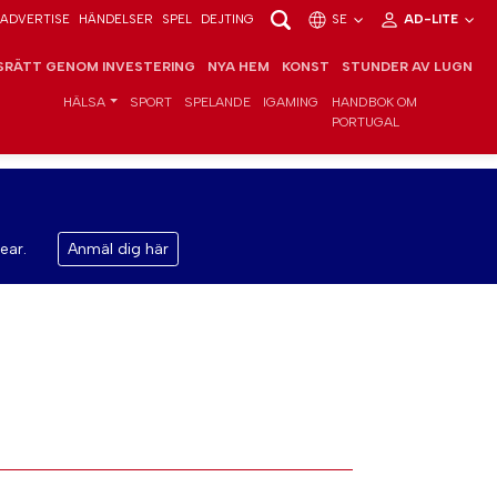
ADVERTISE
HÄNDELSER
SPEL
DEJTING
SE
AD-LITE
RÄTT GENOM INVESTERING
NYA HEM
KONST
STUNDER AV LUGN
HÄLSA
SPORT
SPELANDE
IGAMING
HANDBOK OM
PORTUGAL
ear.
Anmäl dig här