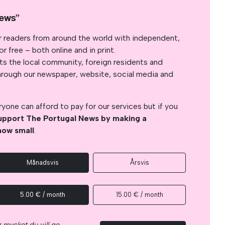
News”
r readers from around the world with independent,
 free – both online and in print.
s the local community, foreign residents and
s through our newspaper, website, social media and
yone can afford to pay for our services but if you
upport The Portugal News by making a
how small
.
Månadsvis
Årsvis
5.00 € / month
15.00 € / month
 mycket du vill ge