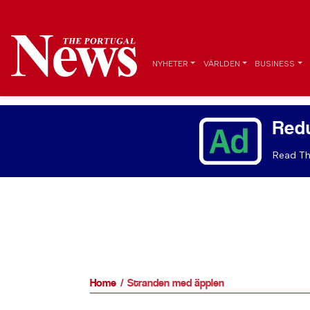
NYHETER
VÄRLDEN
BUSINESS
Red
Read Th
Home
Stranden med äpplen