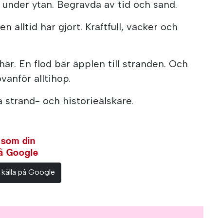
a under ytan. Begravda av tid och sand.
 alltid har gjort. Kraftfull, vacker och
är. En flod bär äpplen till stranden. Och
vanför alltihop.
la strand- och historieälskare.
 som din
på Google
 källa på Google