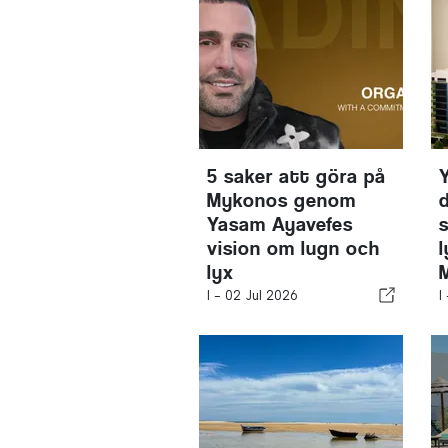
5 saker att göra på
Mykonos genom
Yasam Ayavefes
vision om lugn och
lyx
I -
02 Jul 2026
I