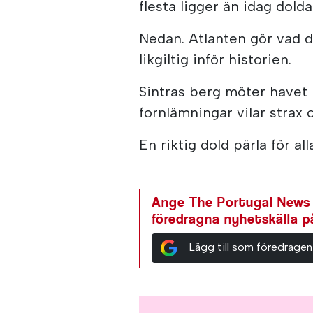
flesta ligger än idag dold
Nedan. Atlanten gör vad den
likgiltig inför historien.
Sintras berg möter havet h
fornlämningar vilar strax o
En riktig dold pärla för al
Ange The Portugal News
föredragna nyhetskälla 
Lägg till som föredragen