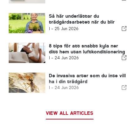
Så här underlättar du
trädgårdsarbetet när du blir
äldre
I -
25 Jun 2026
8 tips för att snabbt kyla ner
ditt hem utan luftkonditionering
I -
24 Jun 2026
De invasiva arter som du inte vill
ha i din trädgård
I -
24 Jun 2026
VIEW ALL ARTICLES