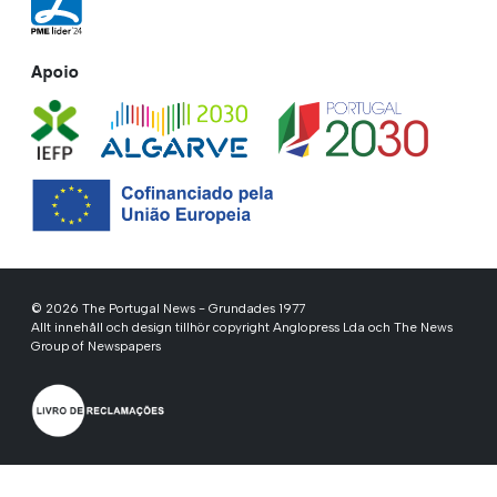
Apoio
© 2026 The Portugal News - Grundades 1977
Allt innehåll och design tillhör copyright Anglopress Lda och The News
Group of Newspapers