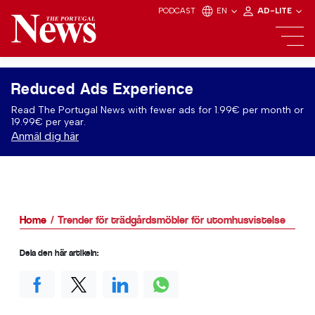
PODCAST
EN
AD-LITE
Reduced Ads Experience
Read The Portugal News with fewer ads for 1.99€ per month or
19.99€ per year.
Anmäl dig här
Home
Trender för trädgårdsmöbler för utomhusvistelse
Dela den här artikeln: