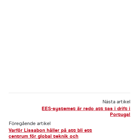
Nästa artikel
EES-systemet är redo att tas i drift i
Portugal
Föregående artikel
Varför Lissabon håller på att bli ett
centrum för global teknik och