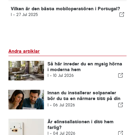
Vilken är den bästa mobiloperatören i Portugal?
I -
27 Jul 2025
Andra artiklar
Så här inreder du en mysig hörna
i moderna hem
I -
10 Jul 2026
Innan du installerar solpaneler
bör du ta en närmare titt på din
elräkning
I -
06 Jul 2026
Är elinstallationen i ditt hem
farlig?
I -
04 Jul 2026