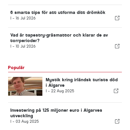
6 smarta tips för att utforma ditt drömkök
I -
16 Jul 2026
Vad är tapestry-gräsmattor och klarar de av
torrperioder?
I -
10 Jul 2026
Populär
Mystik kring irländsk turists död
i Algarve
I -
22 Aug 2025
Investering på 125 miljoner euro i Algarves
utveckling
I -
03 Aug 2025