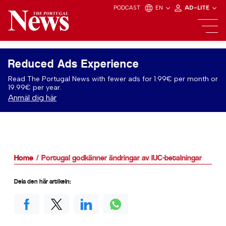
PODCAST
EN
AD-LITE
Reduced Ads Experience
Read The Portugal News with fewer ads for 1.99€ per month or
19.99€ per year.
Anmäl dig här
Home
Portugal godkänner ändringar av IUC-betalningar
Dela den här artikeln: