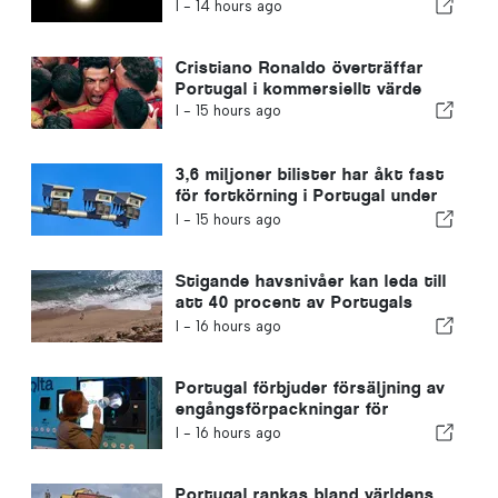
solförmörkelsen i Portugal har
I -
14 hours ago
tagit slut
Cristiano Ronaldo överträffar
Portugal i kommersiellt värde
I -
15 hours ago
3,6 miljoner bilister har åkt fast
för fortkörning i Portugal under
de senaste tio åren
I -
15 hours ago
Stigande havsnivåer kan leda till
att 40 procent av Portugals
stränder försvinner
I -
16 hours ago
Portugal förbjuder försäljning av
engångsförpackningar för
drycker utan Volta-märket
I -
16 hours ago
Portugal rankas bland världens