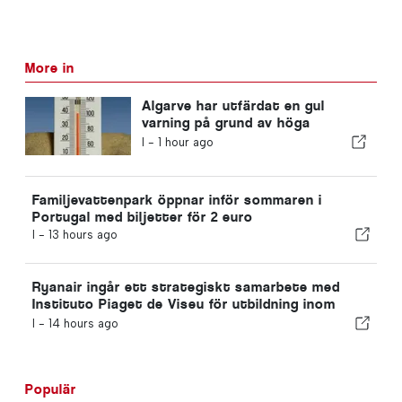
More in
Algarve har utfärdat en gul
varning på grund av höga
temperaturer
I -
1 hour ago
Familjevattenpark öppnar inför sommaren i
Portugal med biljetter för 2 euro
I -
13 hours ago
Ryanair ingår ett strategiskt samarbete med
Instituto Piaget de Viseu för utbildning inom
flygbranschen i Portugal
I -
14 hours ago
Populär