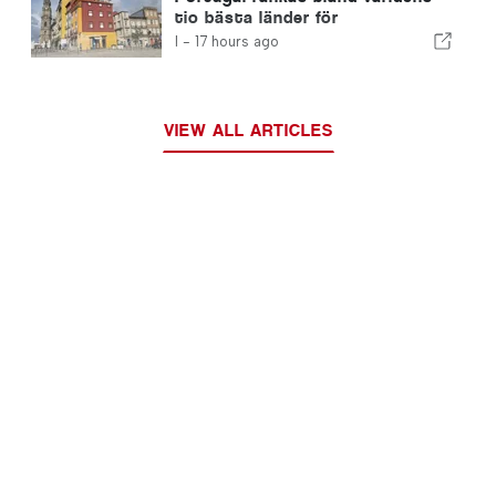
tio bästa länder för
utlandsboende
I -
17 hours ago
VIEW ALL ARTICLES