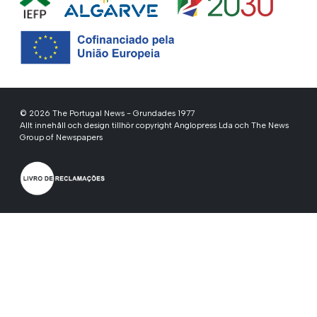
© 2026 The Portugal News - Grundades 1977
Allt innehåll och design tillhör copyright Anglopress Lda och The News
Group of Newspapers