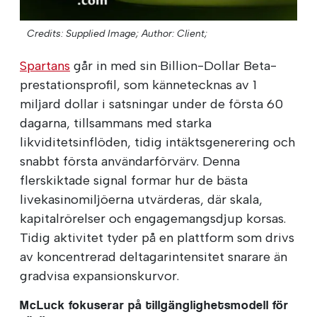
Credits: Supplied Image;
Author: Client;
Spartans
går in med sin Billion-Dollar Beta-
prestationsprofil, som kännetecknas av 1
miljard dollar i satsningar under de första 60
dagarna, tillsammans med starka
likviditetsinflöden, tidig intäktsgenerering och
snabbt första användarförvärv. Denna
flerskiktade signal formar hur de bästa
livekasinomiljöerna utvärderas, där skala,
kapitalrörelser och engagemangsdjup korsas.
Tidig aktivitet tyder på en plattform som drivs
av koncentrerad deltagarintensitet snarare än
gradvisa expansionskurvor.
McLuck fokuserar på tillgänglighetsmodell för