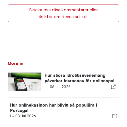
Skicka oss dina kommentarer eller
åsikter om denna artikel.
More in
Hur stora idrottsevenemang
påverkar intresset för onlinespel
i Portugal
I -
06 Jul 2026
Hur onlinekasinon har blivit så populära i
Portugal
I -
03 Jul 2026