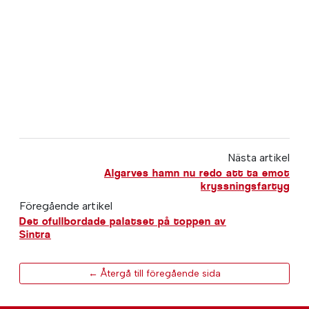
Nästa artikel
Algarves hamn nu redo att ta emot
kryssningsfartyg
Föregående artikel
Det ofullbordade palatset på toppen av
Sintra
← Återgå till föregående sida