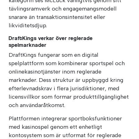
kategorin ses McLuck vanligtvis genom sitt
tävlingsramverk och engagemangsmodell
snarare än transaktionsintensitet eller
likviditetsdjup.
DraftKings verkar över reglerade
spelmarknader
DraftKings fungerar som en digital
spelplattform som kombinerar sportspel och
onlinekasinotjänster inom reglerade
marknader. Dess struktur är uppbyggd kring
efterlevnadskrav i flera jurisdiktioner, med
licensvillkor som formar produkttillgänglighet
och användaråtkomst.
Plattformen integrerar sportboksfunktioner
med kasinospel genom ett enhetligt
kontosystem som är utformat för reglerade