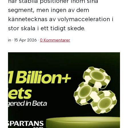
har stabila positioner inom sina
segment, men ingen av dem
kännetecknas av volymacceleration i
stor skala i ett tidigt skede.
in ·
15 Apr 2026
·
0 Kommentarer