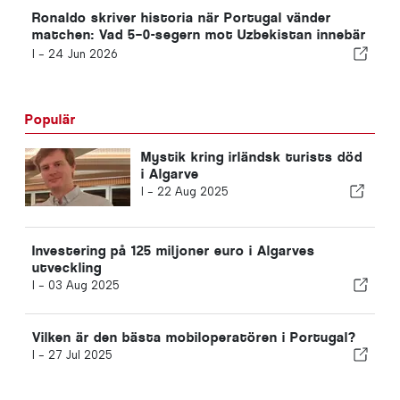
Ronaldo skriver historia när Portugal vänder
matchen: Vad 5–0-segern mot Uzbekistan innebär
för resten av grupp K
I -
24 Jun 2026
Populär
Mystik kring irländsk turists död
i Algarve
I -
22 Aug 2025
Investering på 125 miljoner euro i Algarves
utveckling
I -
03 Aug 2025
Vilken är den bästa mobiloperatören i Portugal?
I -
27 Jul 2025