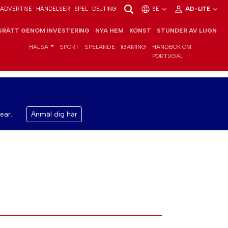
ADVERTISE
HÄNDELSER
SPEL
DEJTING
SE
AD-LITE
RÄTT GENOM INVESTERING
NYA HEM
KONST
STUNDER AV LUGN
HÄLSA
SPORT
SPELANDE
IGAMING
HANDBOK OM
PORTUGAL
ear.
Anmäl dig här