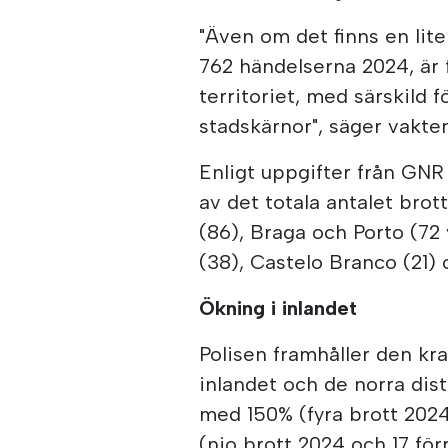
"Även om det finns en li
762 händelserna 2024, är 
territoriet, med särskild 
stadskärnor", säger vakten
Enligt uppgifter från GNR 
av det totala antalet brott 
(86), Braga och Porto (72 
(38), Castelo Branco (21) 
Ökning i inlandet
Polisen framhåller den kr
inlandet och de norra dist
med 150% (fyra brott 2024
(nio brott 2024 och 17 för