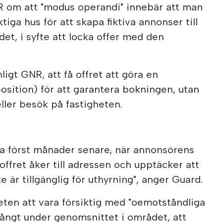
R om att "modus operandi" innebär att man
tiga hus för att skapa fiktiva annonser till
et, i syfte att locka offer med den
igt GNR, att få offret att göra en
sition) för att garantera bokningen, utan
ller besök på fastigheten.
ta först månader senare, när annonsörens
 offret åker till adressen och upptäcker att
te är tillgänglig för uthyrning", anger Guard.
ten att vara försiktig med "oemotståndliga
ångt under genomsnittet i området, att