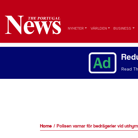
NYHETER
VÄRLDEN
BUSINESS
Red
Read Th
Home
Polisen varnar för bedrägerier vid uthy