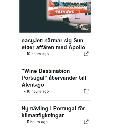
easyJet närmar sig Sun
efter affären med Apollo
I -
10 hours ago
”Wine Destination
Portugal” återvänder till
Alentejo
I -
10 hours ago
Ny tävling i Portugal för
klimatflyktingar
I -
11 hours ago