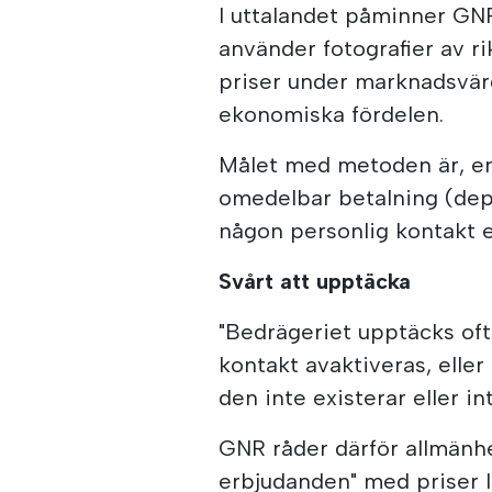
I uttalandet påminner GN
använder fotografier av rik
priser under marknadsvärd
ekonomiska fördelen.
Målet med metoden är, enl
omedelbar betalning (depo
någon personlig kontakt e
Svårt att upptäcka
"Bedrägeriet upptäcks of
kontakt avaktiveras, eller
den inte existerar eller in
GNR råder därför allmänhe
erbjudanden" med priser l