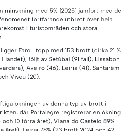
ten minskning med 5% [2025] jämfört med de
fenomenet fortfarande utbrett över hela
förekomst i turistområden och stora
.
ligger Faro i topp med 153 brott (cirka 21 %
i landet), följt av Setúbal (91 fall), Lissabon
vardera), Aveiro (46), Leiria (41), Santarém
och Viseu (20).
aftiga ökningen av denna typ av brott i
rikten, där Portalegre registrerar en ökning
 och 10 förra året), Viana do Castelo 89%
ra året), Leiria 78% (23 brott 2024 och 42