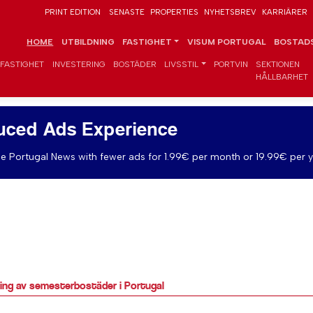
PRINT EDITION
SENASTE
PROPERTIES
NYHETSBREV
KARRIÄRER
HOME
UTBILDNING
FASTIGHET
VISUM PORTUGAL
BOSTADS
FASTIGHET
INVESTERING
BOSTÄDER
LIVSSTIL
PORTVIN
SEKTIONEN
HÅLLBARHET
uced Ads Experience
e Portugal News with fewer ads for 1.99€ per month or 19.99€ per y
rning av semesterbostäder i Portugal