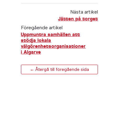
Nästa artikel
Jätten på torget
Föregående artikel
Uppmuntra samhällen att
stödja lokala
välgörenhetsorganisationer
i Algarve
← Återgå till föregående sida