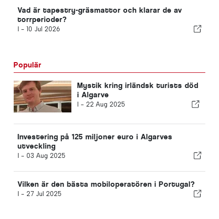
Vad är tapestry-gräsmattor och klarar de av
torrperioder?
I -
10 Jul 2026
Populär
Mystik kring irländsk turists död
i Algarve
I -
22 Aug 2025
Investering på 125 miljoner euro i Algarves
utveckling
I -
03 Aug 2025
Vilken är den bästa mobiloperatören i Portugal?
I -
27 Jul 2025