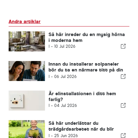
Andra artiklar
Så här inreder du en mysig hörna
i moderna hem
I -
10 Jul 2026
Innan du installerar solpaneler
bör du ta en närmare titt på din
elräkning
I -
06 Jul 2026
Är elinstallationen i ditt hem
farlig?
I -
04 Jul 2026
Så här underlättar du
trädgårdsarbetet när du blir
äldre
I -
25 Jun 2026