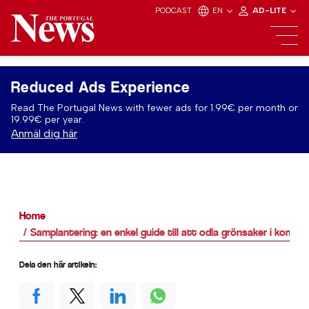
PODCAST
EN
AD-LITE
Reduced Ads Experience
Read The Portugal News with fewer ads for 1.99€ per month or
19.99€ per year.
Anmäl dig här
Home
Samplantering: en enkel guide till att odla grönsaker i kombin
Dela den här artikeln: