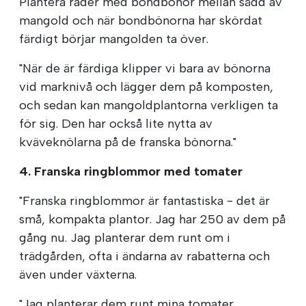
Plantera rader med bondbönor mellan sådd av
mangold och när bondbönorna har skördat
färdigt börjar mangolden ta över.
"När de är färdiga klipper vi bara av bönorna
vid marknivå och lägger dem på komposten,
och sedan kan mangoldplantorna verkligen ta
för sig. Den har också lite nytta av
kväveknölarna på de franska bönorna."
4. Franska ringblommor med tomater
"Franska ringblommor är fantastiska - det är
små, kompakta plantor. Jag har 250 av dem på
gång nu. Jag planterar dem runt om i
trädgården, ofta i ändarna av rabatterna och
även under växterna.
"Jag planterar dem runt mina tomater