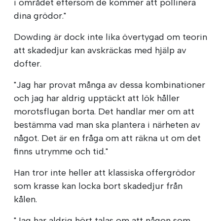
i området eftersom de kommer att pollinera
dina grödor."
Dowding är dock inte lika övertygad om teorin
att skadedjur kan avskräckas med hjälp av
dofter.
"Jag har provat många av dessa kombinationer
och jag har aldrig upptäckt att lök håller
morotsflugan borta. Det handlar mer om att
bestämma vad man ska plantera i närheten av
något. Det är en fråga om att räkna ut om det
finns utrymme och tid."
Han tror inte heller att klassiska offergrödor
som krasse kan locka bort skadedjur från
kålen.
"Jag har aldrig hört talas om att någon som