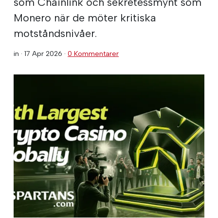
som Chainlink och sekretessmynt som
Monero när de möter kritiska
motståndsnivåer.
in ·
17 Apr 2026
·
0 Kommentarer