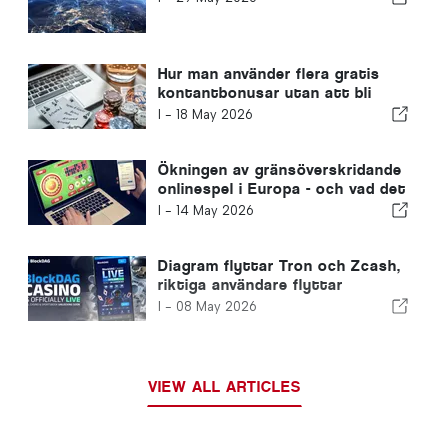
Hur man använder flera gratis
kontantbonusar utan att bli
förbjuden
I -
18 May 2026
Ökningen av gränsöverskridande
onlinespel i Europa - och vad det
innebär för portugisiska spelare
I -
14 May 2026
Diagram flyttar Tron och Zcash,
riktiga användare flyttar
BlockDAG: Det första Layer 1-
I -
08 May 2026
kasinot gick precis live
VIEW ALL ARTICLES