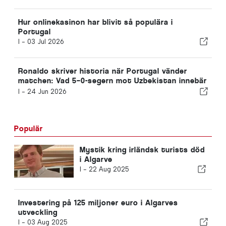
Hur onlinekasinon har blivit så populära i
Portugal
I -
03 Jul 2026
Ronaldo skriver historia när Portugal vänder
matchen: Vad 5–0-segern mot Uzbekistan innebär
för resten av grupp K
I -
24 Jun 2026
Populär
Mystik kring irländsk turists död
i Algarve
I -
22 Aug 2025
Investering på 125 miljoner euro i Algarves
utveckling
I -
03 Aug 2025