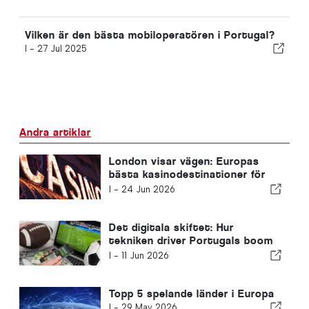
Vilken är den bästa mobiloperatören i Portugal?
I -
27 Jul 2025
Andra artiklar
London visar vägen: Europas
bästa kasinodestinationer för
brittiska resenärer
I -
24 Jun 2026
Det digitala skiftet: Hur
tekniken driver Portugals boom
för sportspel online
I -
11 Jun 2026
Topp 5 spelande länder i Europa
I -
29 May 2026