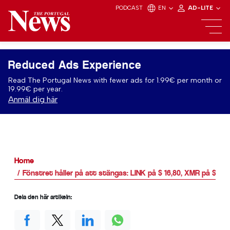
PODCAST
EN
AD-LITE
Reduced Ads Experience
Read The Portugal News with fewer ads for 1.99€ per month or
19.99€ per year.
Anmäl dig här
Home
Fönstret håller på att stängas: LINK på $ 16,80, XMR på $ 13
Dela den här artikeln: