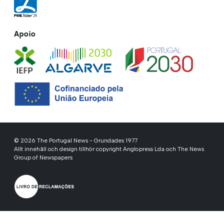
Apoio
© 2026 The Portugal News - Grundades 1977
Allt innehåll och design tillhör copyright Anglopress Lda och The News
Group of Newspapers