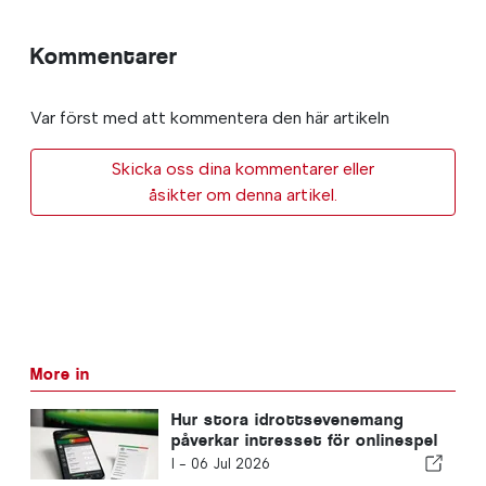
Kommentarer
Var först med att kommentera den här artikeln
Skicka oss dina kommentarer eller
åsikter om denna artikel.
More in
Hur stora idrottsevenemang
påverkar intresset för onlinespel
i Portugal
I -
06 Jul 2026