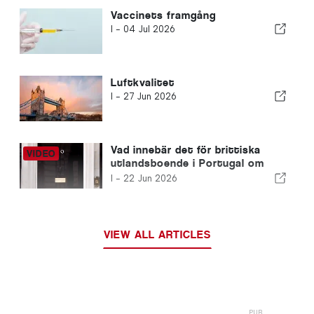
Vaccinets framgång
I -
04 Jul 2026
Luftkvalitet
I -
27 Jun 2026
Vad innebär det för brittiska
utlandsboende i Portugal om
Andy Burnham blir
I -
22 Jun 2026
premiärminister?
VIEW ALL ARTICLES