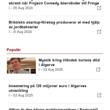
skratt när Project Comedy återvänder till Fringe
I -
05 Aug 2026
Brittiskt startup-företag producerar el med hjälp
av jordbakterier
I -
01 Aug 2026
Populär
Mystik kring irländsk turists död
i Algarve
I -
22 Aug 2025
Investering på 125 miljoner euro i Algarves
utveckling
I -
03 Aug 2025
Vilken är den bästa mobiloperatören i Portugal?