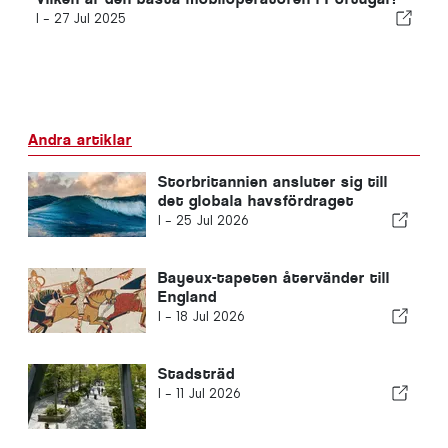
I -
27 Jul 2025
Andra artiklar
Storbritannien ansluter sig till
det globala havsfördraget
I -
25 Jul 2026
Bayeux-tapeten återvänder till
England
I -
18 Jul 2026
Stadsträd
I -
11 Jul 2026