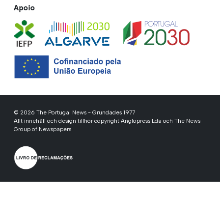
Apoio
© 2026 The Portugal News - Grundades 1977
Allt innehåll och design tillhör copyright Anglopress Lda och The News
Group of Newspapers