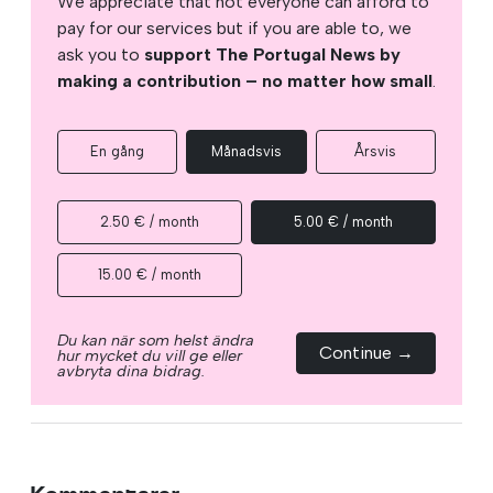
We appreciate that not everyone can afford to
pay for our services but if you are able to, we
ask you to
support The Portugal News by
making a contribution – no matter how small
.
En gång
Månadsvis
Årsvis
2.50 € / month
5.00 € / month
15.00 € / month
Du kan när som helst ändra
Continue →
hur mycket du vill ge eller
avbryta dina bidrag.