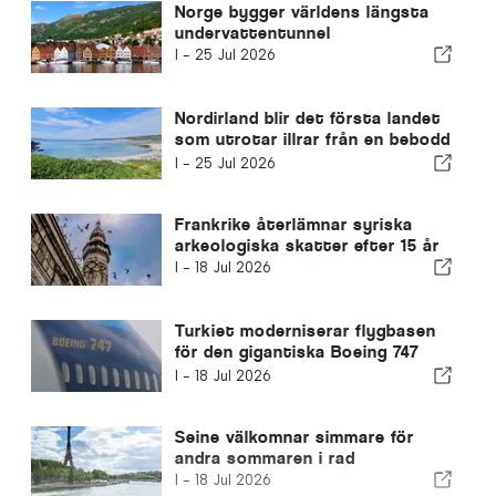
Norge bygger världens längsta
undervattentunnel
I -
25 Jul 2026
Nordirland blir det första landet
som utrotar illrar från en bebodd
ö
I -
25 Jul 2026
Frankrike återlämnar syriska
arkeologiska skatter efter 15 år
I -
18 Jul 2026
Turkiet moderniserar flygbasen
för den gigantiska Boeing 747
som Qatar donerat till USA
I -
18 Jul 2026
Seine välkomnar simmare för
andra sommaren i rad
I -
18 Jul 2026