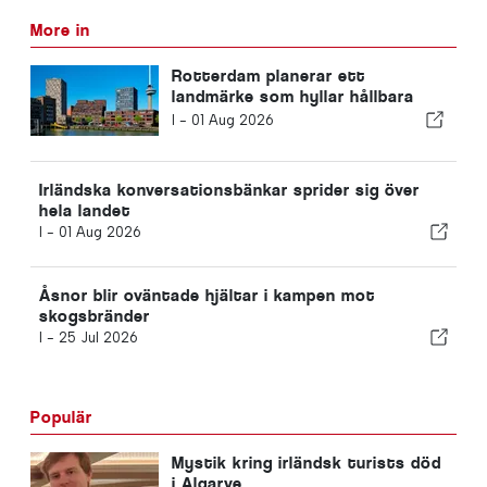
More in
Rotterdam planerar ett
landmärke som hyllar hållbara
lösningar
I -
01 Aug 2026
Irländska konversationsbänkar sprider sig över
hela landet
I -
01 Aug 2026
Åsnor blir oväntade hjältar i kampen mot
skogsbränder
I -
25 Jul 2026
Populär
Mystik kring irländsk turists död
i Algarve