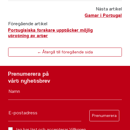
Nästa artikel
Gamar i Portugal
Föregående artikel
Portugisiska forskare upptäcker möjlig
utrotning av arter
← Återgå till föregående sida
Prenumerera på
vårt nyhetsbrev
Namn
E-postadress
Prenumerera
Jag har läst och accepterar
Villkoren