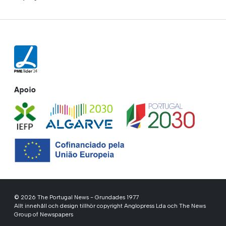
Apoio
© 2026 The Portugal News - Grundades 1977
Allt innehåll och design tillhör copyright Anglopress Lda och The News
Group of Newspapers