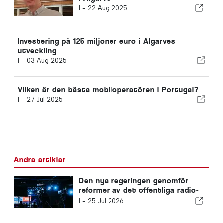
I -
22 Aug 2025
Investering på 125 miljoner euro i Algarves
utveckling
I -
03 Aug 2025
Vilken är den bästa mobiloperatören i Portugal?
I -
27 Jul 2025
Andra artiklar
Den nya regeringen genomför
reformer av det offentliga radio-
och tv-systemet
I -
25 Jul 2026