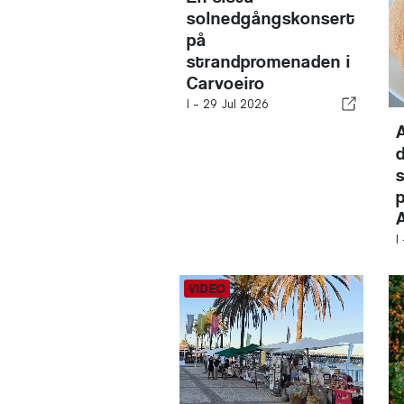
solnedgångskonsert
på
strandpromenaden i
Carvoeiro
I -
29 Jul 2026
I