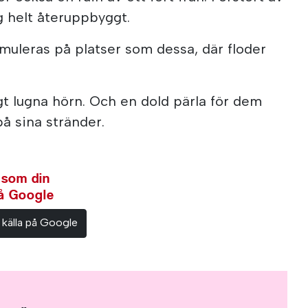
g helt återuppbyggt.
umuleras på platser som dessa, där floder
igt lugna hörn. Och en dold pärla för dem
å sina stränder.
 som din
på Google
 källa på Google