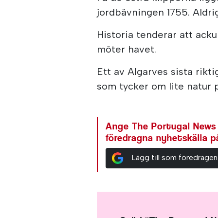
jordbävningen 1755. Aldri
Historia tenderar att ack
möter havet.
Ett av Algarves sista rikt
som tycker om lite natur p
Ange The Portugal News
föredragna nyhetskälla 
Lägg till som föredragen