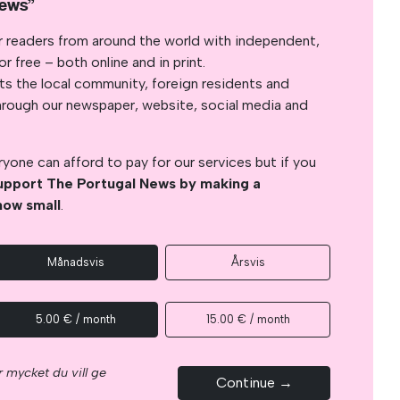
News”
r readers from around the world with independent,
 free – both online and in print.
s the local community, foreign residents and
s through our newspaper, website, social media and
yone can afford to pay for our services but if you
upport The Portugal News by making a
how small
.
Månadsvis
Årsvis
5.00 € / month
15.00 € / month
 mycket du vill ge
Continue →