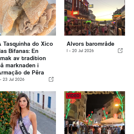
A Tasquinha do Xico
Alvors barområde
das Bifanas: En
I -
20 Jul 2026
smak av tradition
på marknaden i
Armação de Pêra
 -
23 Jul 2026