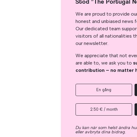
Stöd ”The Portugal 
We are proud to provide ou
honest and unbiased news for
Our dedicated team support
visitors of all nationalitie
our newsletter.
We appreciate that not ever
are able to, we ask you to
s
contribution – no matter 
En gång
2.50 € / month
Du kan när som helst ändra hur
eller avbryta dina bidrag.