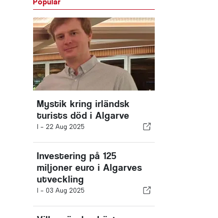
Populär
Mystik kring irländsk
turists död i Algarve
I -
22 Aug 2025
Investering på 125
miljoner euro i Algarves
utveckling
I -
03 Aug 2025