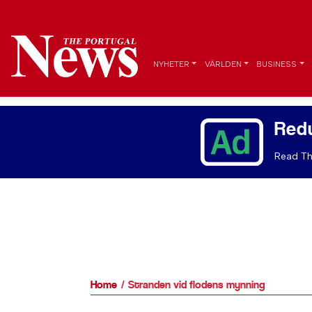
NYHETER
VÄRLDEN
BUSINESS
Red
Read Th
Home
Stranden vid flodens mynning