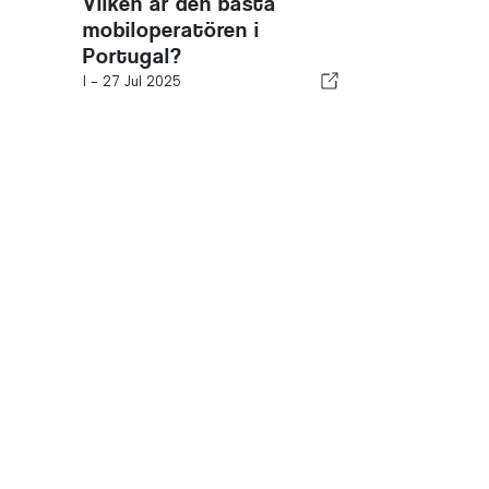
Vilken är den bästa
mobiloperatören i
Portugal?
I -
27 Jul 2025