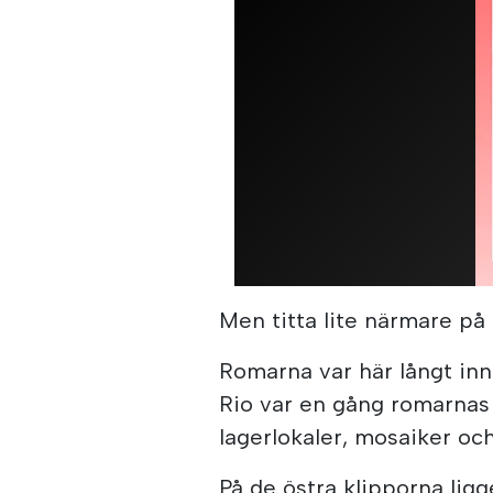
Men titta lite närmare på 
Romarna var här långt inn
Rio var en gång romarnas
lagerlokaler, mosaiker och
På de östra klipporna ligge