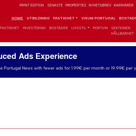
PRINT EDITION
SENASTE
PROPERTIES
NYHETSBREV
KARRIÄRER
HOME
UTBILDNING
FASTIGHET
VISUM PORTUGAL
BOSTADS
FASTIGHET
INVESTERING
BOSTÄDER
LIVSSTIL
PORTVIN
SEKTIONEN
HÅLLBARHET
uced Ads Experience
e Portugal News with fewer ads for 1.99€ per month or 19.99€ per y