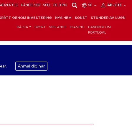
ADVERTISE
HÄNDELSER
SPEL
DEJTING
SE
AD-LITE
RÄTT GENOM INVESTERING
NYA HEM
KONST
STUNDER AV LUGN
HÄLSA
SPORT
SPELANDE
IGAMING
HANDBOK OM
PORTUGAL
ear.
Anmäl dig här