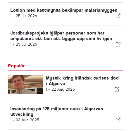
Lotion med kattmynta bekämpar malariamyggen
I -
25 Jul 2026
Jordbruksprojekt hjälper personer som har
amputerat ett ben att bygga upp sina liv igen
I -
25 Jul 2026
Populär
Mystik kring irländsk turists död
i Algarve
I -
22 Aug 2025
Investering på 125 miljoner euro i Algarves
utveckling
I -
03 Aug 2025