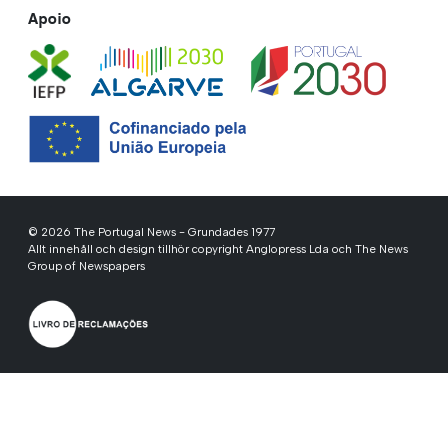
Apoio
© 2026 The Portugal News - Grundades 1977
Allt innehåll och design tillhör copyright Anglopress Lda och The News
Group of Newspapers