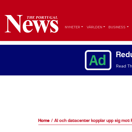
NYHETER
VÄRLDEN
BUSINESS
Red
Read Th
Home
AI och datacenter kopplar upp sig mot 