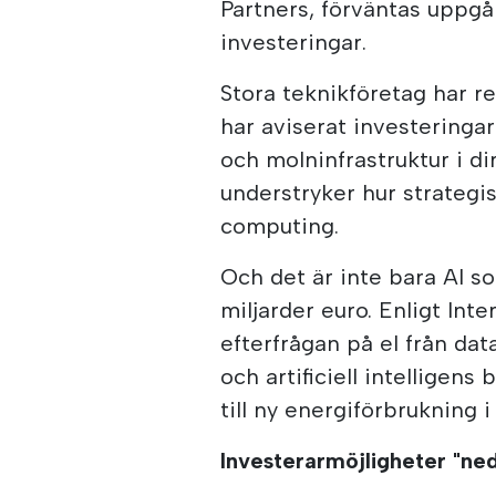
Partners, förväntas uppgå t
investeringar.
Stora teknikföretag har re
har aviserat investeringar
och molninfrastruktur i di
understryker hur strategis
computing.
Och det är inte bara AI s
miljarder euro. Enligt In
efterfrågan på el från dat
och artificiell intelligen
till ny energiförbrukning 
Investerarmöjligheter "ne