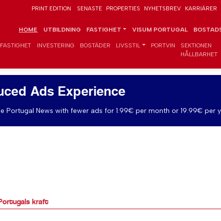
PRINT EDITION
SENASTE
PROPERTIES
NYHETSBREV
KARRIÄRER
HOME
UTBILDNING
FASTIGHET
VISUM PORTUGAL
BOSTADS
FASTIGHET
INVESTERING
BOSTÄDER
LIVSSTIL
PORTVIN
SEKTIONEN
HÅLLBARHET
uced Ads Experience
e Portugal News with fewer ads for 1.99€ per month or 19.99€ per y
Portugals kraft