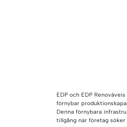
EDP och EDP Renováveis h
förnybar produktionskapac
Denna förnybara infrastruk
tillgång när företag söker ti