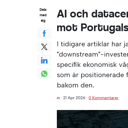
AI och datace
Dela
med
sig
mot Portugals
I tidigare artiklar har
"downstream"-investeri
specifik ekonomisk vå
som är positionerade f
bakom den.
in ·
21 Apr 2026
·
0 Kommentarer