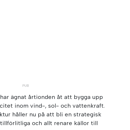
ar ägnat årtionden åt att bygga upp
itet inom vind-, sol- och vattenkraft.
tur håller nu på att bli en strategisk
llförlitliga och allt renare källor till