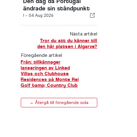
Den dag då Portugal
ändrade sin ståndpunkt
I -
04 Aug 2026
Nästa artikel
Tror du att du känner till
den här platsen i Algarve?
Föregående artikel
Från: tillkännager
lanseringen av Linked
Villas och Clubhouse
Residences på Monte Rei
Golf &amp; Country Club
← Återgå till föregående sida