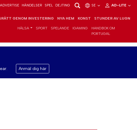
ADVERTISE
HÄNDELSER
SPEL
DEJTING
SE
AD-LITE
RÄTT GENOM INVESTERING
NYA HEM
KONST
STUNDER AV LUGN
HÄLSA
SPORT
SPELANDE
IGAMING
HANDBOK OM
PORTUGAL
ear.
Anmäl dig här