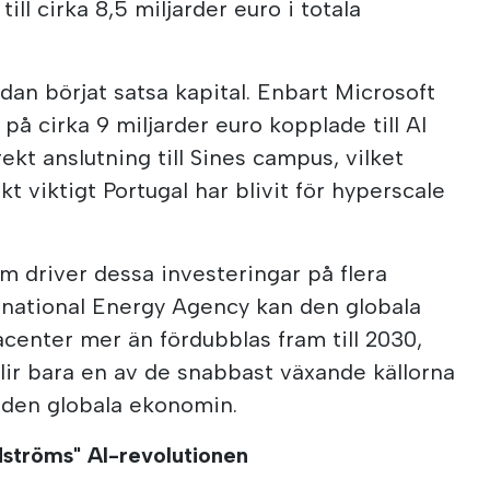
ill cirka 8,5 miljarder euro i totala
dan börjat satsa kapital. Enbart Microsoft
 på cirka 9 miljarder euro kopplade till AI
rekt anslutning till Sines campus, vilket
kt viktigt Portugal har blivit för hyperscale
om driver dessa investeringar på flera
ternational Energy Agency kan den globala
acenter mer än fördubblas fram till 2030,
s blir bara en av de snabbast växande källorna
i den globala ekonomin.
dströms" AI-revolutionen