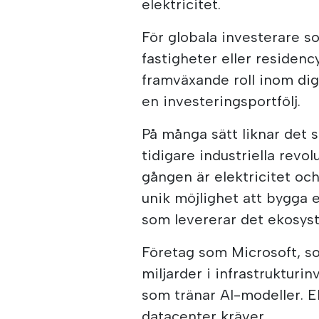
elektricitet.
För globala investerare s
fastigheter eller reside
framväxande roll inom digi
en investeringsportfölj.
På många sätt liknar det 
tidigare industriella revo
gången är elektricitet oc
unik möjlighet att bygga 
som levererar det ekosys
Företag som Microsoft, s
miljarder i infrastrukturi
som tränar AI-modeller. 
datacenter kräver.