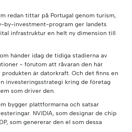
om redan tittar på Portugal genom turism,
ncy-by-investment-program ger landets
tal infrastruktur en helt ny dimension till
som händer idag de tidiga stadierna av
lutioner - förutom att råvaran den här
h produkten är datorkraft. Och det finns en
en investeringsstrategi kring de företag
tem som driver den.
om bygger plattformarna och satsar
nvesteringar. NVIDIA, som designar de chip
EDP, som genererar den el som dessa