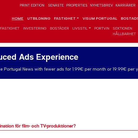
PRINT EDITION
SENASTE
PROPERTIES
NYHETSBREV
KARRIÄRER
HOME
UTBILDNING
FASTIGHET
VISUM PORTUGAL
BOSTADS
FASTIGHET
INVESTERING
BOSTÄDER
LIVSSTIL
PORTVIN
SEKTIONEN
HÅLLBARHET
uced Ads Experience
e Portugal News with fewer ads for 1.99€ per month or 19.99€ per y
tination för film- och TV-produktioner?