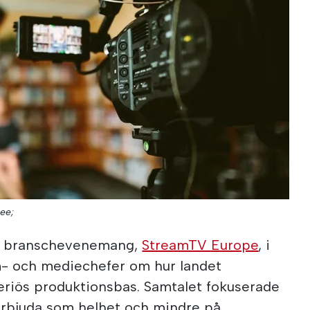
ee;
rt branschevenemang,
StreamTV Europe
, i
lm- och mediechefer om hur landet
eriös produktionsbas. Samtalet fokuserade
erbjuda som helhet och mindre på