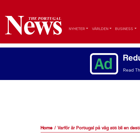
NYHETER
VÄRLDEN
BUSINESS
Red
Read Th
Home
Varför är Portugal på väg att bli en des