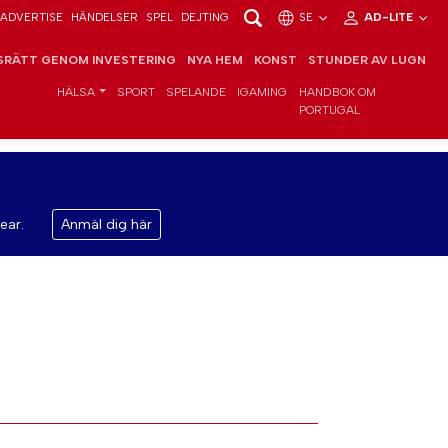
ADVERTISE
HÄNDELSER
SPEL
DEJTING
SE
AD-LITE
RÄTT GENOM INVESTERING
NYA HEM
KONST
STUNDER AV LUGN
HÄLSA
SPORT
SPELANDE
IGAMING
HANDBOK OM
PORTUGAL
ear.
Anmäl dig här