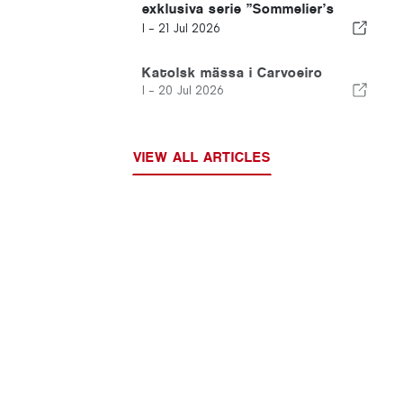
exklusiva serie ”Sommelier’s
Table” med Buçaco
I -
21 Jul 2026
Katolsk mässa i Carvoeiro
I -
20 Jul 2026
VIEW ALL ARTICLES