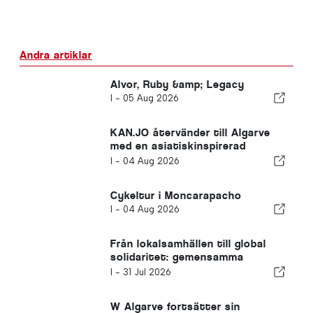
Andra artiklar
Alvor, Ruby &amp; Legacy
I -
05 Aug 2026
KAN.JO återvänder till Algarve
med en asiatiskinspirerad
matupplevelse
I -
04 Aug 2026
Cykeltur i Moncarapacho
I -
04 Aug 2026
Från lokalsamhällen till global
solidaritet: gemensamma
insatser efter jordbävningarna i
I -
31 Jul 2026
Venezuela
W Algarve fortsätter sin