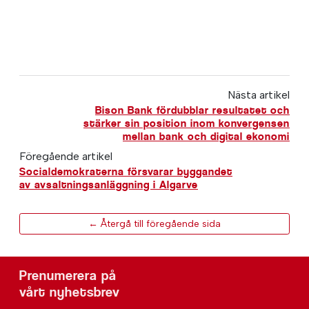
Nästa artikel
Bison Bank fördubblar resultatet och
stärker sin position inom konvergensen
mellan bank och digital ekonomi
Föregående artikel
Socialdemokraterna försvarar byggandet
av avsaltningsanläggning i Algarve
← Återgå till föregående sida
Prenumerera på
vårt nyhetsbrev