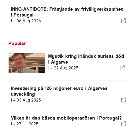
INNO-ANTIDOTE: Främjande av frivilligverksamhet
i Portugal
I -
06 Aug 2026
Populär
Mystik kring irländsk turists död
i Algarve
I -
22 Aug 2025
Investering på 125 miljoner euro i Algarves
utveckling
I -
03 Aug 2025
Vilken är den bästa mobiloperatören i Portugal?
I -
27 Jul 2025