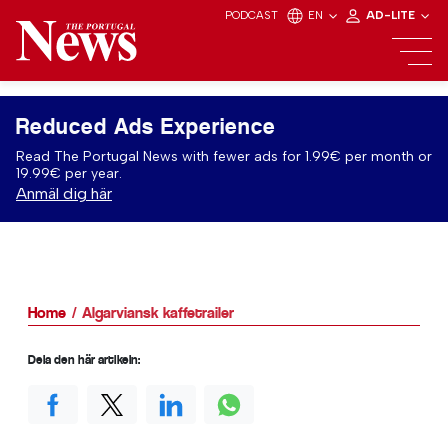
PODCAST
EN
AD-LITE
Reduced Ads Experience
Read The Portugal News with fewer ads for 1.99€ per month or
19.99€ per year.
Anmäl dig här
Home
Algarviansk kaffetrailer
Dela den här artikeln: