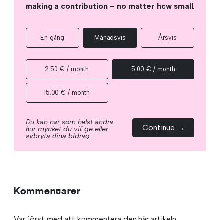
making a contribution – no matter how small
.
En gång
Månadsvis
Årsvis
2.50 € / month
5.00 € / month
15.00 € / month
Du kan när som helst ändra
Continue →
hur mycket du vill ge eller
avbryta dina bidrag.
Kommentarer
Var först med att kommentera den här artikeln