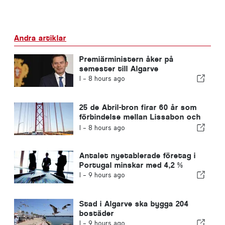
Andra artiklar
Premiärministern åker på
semester till Algarve
I -
8 hours ago
25 de Abril-bron firar 60 år som
förbindelse mellan Lissabon och
Almada
I -
8 hours ago
Antalet nyetablerade företag i
Portugal minskar med 4,2 %
I -
9 hours ago
Stad i Algarve ska bygga 204
bostäder
I -
9 hours ago