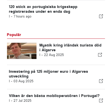
120 stick av portugisiska krigsskepp
registrerades under en enda dag
I -
7 hours ago
Populär
Mystik kring irländsk turists död
i Algarve
I -
22 Aug 2025
Investering på 125 miljoner euro i Algarves
utveckling
I -
03 Aug 2025
Vilken är den bästa mobiloperatören i Portugal?
I -
27 Jul 2025