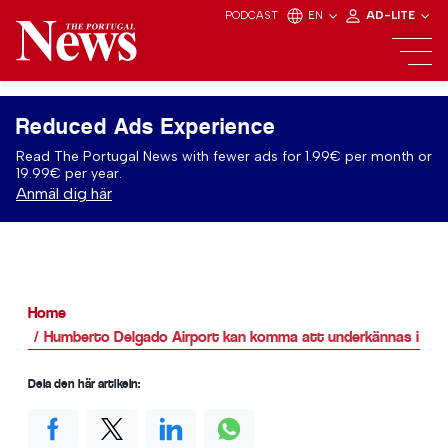
PODCAST
EN
AD-LITE
Reduced Ads Experience
Read The Portugal News with fewer ads for 1.99€ per month or
19.99€ per year.
Anmäl dig här
Home
Humberto Delgado Airport kan komma att underkännas i euro
Dela den här artikeln: