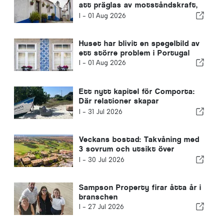
att präglas av motståndskraft,
inte bara av läge
I -
01 Aug 2026
Huset har blivit en spegelbild av
ett större problem i Portugal
I -
01 Aug 2026
Ett nytt kapitel för Comporta:
Där relationer skapar
enastående möjligheter
I -
31 Jul 2026
Veckans bostad: Takvåning med
3 sovrum och utsikt över
golfbanan och havet i Vilamoura
I -
30 Jul 2026
Sampson Property firar åtta år i
branschen
I -
27 Jul 2026