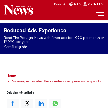
PODCAST
EN
AD-LITE
Reduced Ads Experience
Read The Portugal News with fewer ads for 1.99€ per month or
19.99€ per year.
Anmäl dig här
Home
Placering av paneler: Hur orienteringen påverkar solprodukti
Dela den här artikeln: