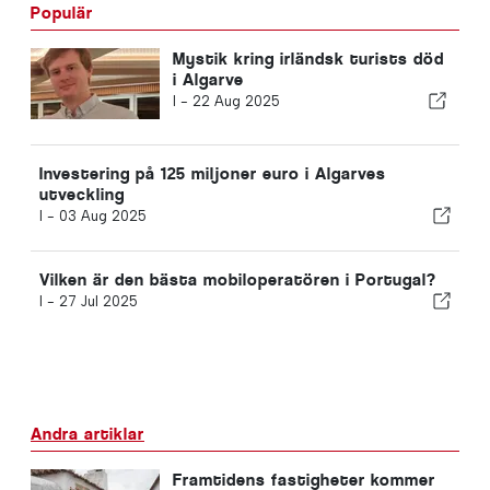
Populär
Mystik kring irländsk turists död
i Algarve
I -
22 Aug 2025
Investering på 125 miljoner euro i Algarves
utveckling
I -
03 Aug 2025
Vilken är den bästa mobiloperatören i Portugal?
I -
27 Jul 2025
Andra artiklar
Framtidens fastigheter kommer