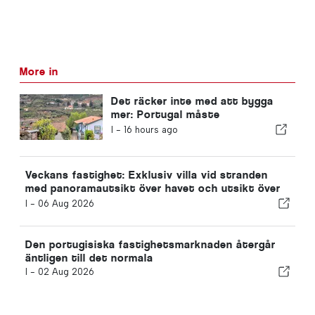
More in
Det räcker inte med att bygga
mer: Portugal måste
modernisera sitt
I -
16 hours ago
fastighetsbestånd
Veckans fastighet: Exklusiv villa vid stranden
med panoramautsikt över havet och utsikt över
Arrábida-bergen
I -
06 Aug 2026
Den portugisiska fastighetsmarknaden återgår
äntligen till det normala
I -
02 Aug 2026