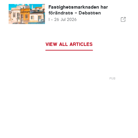
Fastighetsmarknaden har
förändrats – Debatten
fortsätter som förut
I -
26 Jul 2026
VIEW ALL ARTICLES